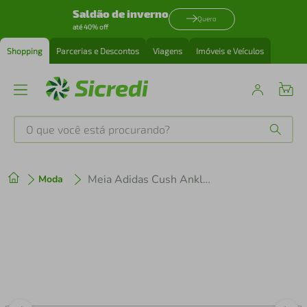
Saldão de inverno
Quero
até 40% off
Shopping
Parcerias e Descontos
Viagens
Imóveis e Veículos
O que você está procurando?
Produtos mais buscados
Meia Adidas Cush Ankle 3pp Kit 3 Pares Ic1281
Moda
tenis
1
º
cafeteira
2
º
perfume
3
º