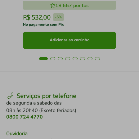
18.667
pontos
R$
532
,
00
R
-
5%
No pagamento com Pix
No 
Adicionar ao carrinho
Serviços por telefone
de segunda a sábado das
08h às 20h40 (Exceto feriados)
0800 724 4770
Ouvidoria