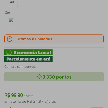
40
Cor
Últimas 6 unidades
Compre com pontos:
3.330
pontos
R$
99
,
90
à vista
em até
4
x de
R$
24
,
97
s/juros