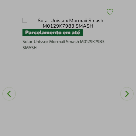
Bri
Solar Unissex Mormaii Smash M0129K7983
com
SMASH