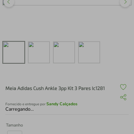
air fryer
4
º
iphone
5
º
Meia Adidas Cush Ankle 3pp Kit 3 Pares Ic1281
Sandy Calçados
Fornecido e entregue por
Carregando…
Tamanho