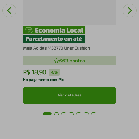
Meia Adidas M33770 Liner Cushion
663
pontos
R$
18
,
90
R
-
5%
No pagamento com Pix
No 
Ver detalhes