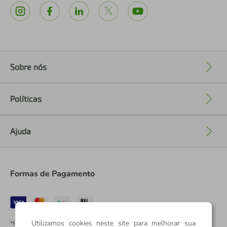
Sobre nós
+
Políticas
+
Ajuda
+
Formas de Pagamento
Utilizamos cookies neste site para melhorar sua
*Pontos dos Cartões Sicredi