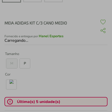
air fryer
4
º
iphone
5
º
MEIA ADIDAS KIT C/3 CANO MEDIO
Hanel Esportes
Fornecido e entregue por
Carregando…
Tamanho
M
P
Cor
Última(s) 5 unidade(s)