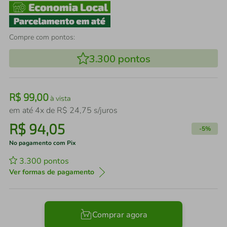
Compre com pontos:
3.300
pontos
R$
99
,
00
à vista
em até
4
x de
R$
24
,
75
s/juros
R$
94
,
05
-
5%
No pagamento com Pix
3.300
pontos
Ver formas de pagamento
Comprar agora