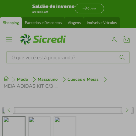
Saldão de inverno
Quero
até 40% off
Shopping
Parcerias e Descontos
Viagens
Imóveis e Veículos
O que você está procurando?
Produtos mais buscados
Moda
Masculino
Cuecas e Meias
tenis
1
º
MEIA ADIDAS KIT C/3 CANO MEDIO
cafeteira
2
º
perfume
3
º