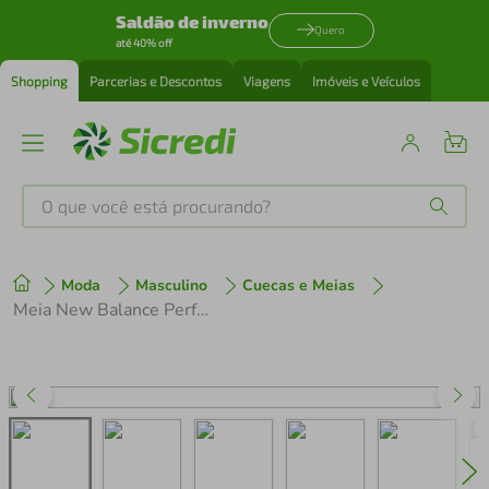
Saldão de inverno
Quero
até 40% off
Shopping
Parcerias e Descontos
Viagens
Imóveis e Veículos
O que você está procurando?
Produtos mais buscados
Moda
Masculino
Cuecas e Meias
tenis
1
º
Meia New Balance Performance Quarter Verde
cafeteira
2
º
perfume
3
º