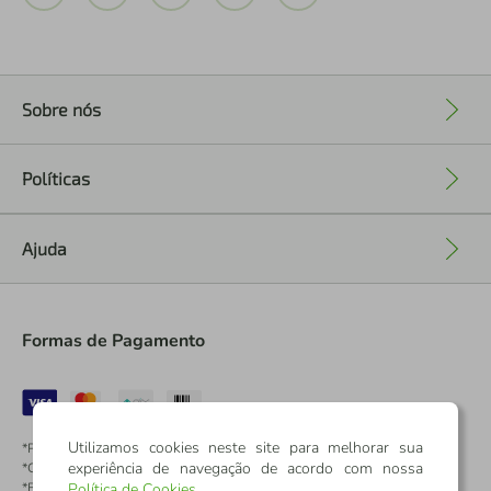
Sobre nós
+
Políticas
+
Ajuda
+
Formas de Pagamento
Utilizamos cookies neste site para melhorar sua
*Pontos dos Cartões Sicredi
experiência de navegação de acordo com nossa
*Cartões Sicredi
*Boleto exclusivo para associados PJ
Política de Cookies
.