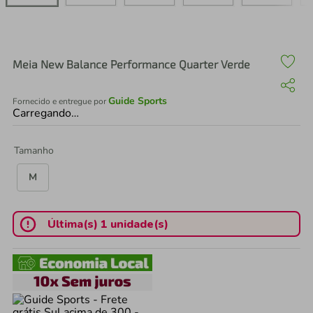
air fryer
4
º
iphone
5
º
Meia New Balance Performance Quarter Verde
Guide Sports
Fornecido e entregue por
Carregando…
Tamanho
M
Última(s) 1 unidade(s)