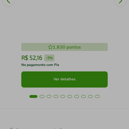
1.830
pontos
R$
52
,
16
R
-
5%
No pagamento com Pix
No 
Ver detalhes