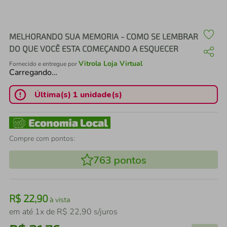
air fryer
4
º
iphone
5
º
MELHORANDO SUA MEMORIA - COMO SE LEMBRAR
DO QUE VOCÊ ESTA COMEÇANDO A ESQUECER
Vitrola Loja Virtual
Fornecido e entregue por
Carregando…
Última(s) 1 unidade(s)
Compre com pontos:
763
pontos
R$
22
,
90
à vista
em até
1
x de
R$
22
,
90
s/juros