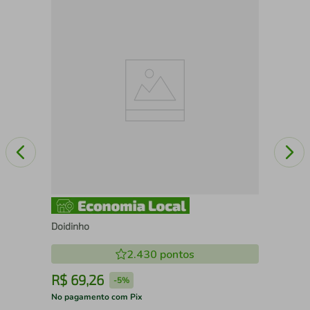
As 
Doidinho
2.430
pontos
R$
69
,
26
R
-
5%
No pagamento com Pix
No 