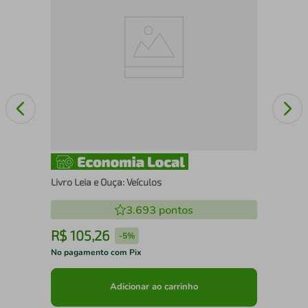
Livro Leia e Ouça: Veículos
3.693
pontos
R$
105
,
26
R
-
5%
No pagamento com Pix
No 
Adicionar ao carrinho