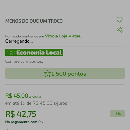
air fryer
4
º
iphone
5
º
MENOS DO QUE UM TROCO
Vitrola Loja Virtual
Fornecido e entregue por
Carregando…
Compre com pontos:
1.500
pontos
R$
45
,
00
à vista
em até
1
x de
R$
45
,
00
s/juros
R$
42
,
75
-
5%
No pagamento com Pix