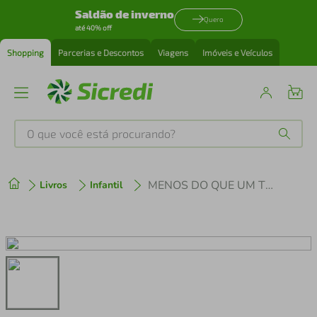
Saldão de inverno
Quero
até 40% off
Shopping
Parcerias e Descontos
Viagens
Imóveis e Veículos
O que você está procurando?
Produtos mais buscados
MENOS DO QUE UM TROCO
Livros
Infantil
tenis
1
º
cafeteira
2
º
perfume
3
º