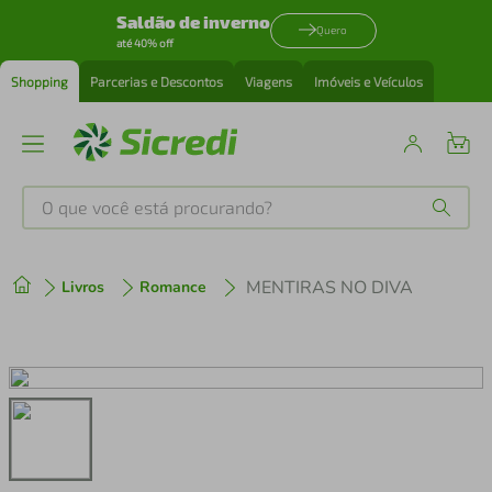
Saldão de inverno
Quero
até 40% off
Shopping
Parcerias e Descontos
Viagens
Imóveis e Veículos
O que você está procurando?
Produtos mais buscados
MENTIRAS NO DIVA
Livros
Romance
tenis
1
º
cafeteira
2
º
perfume
3
º