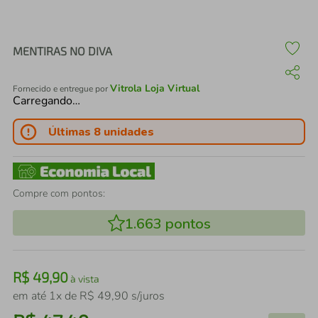
air fryer
4
º
iphone
5
º
MENTIRAS NO DIVA
Vitrola Loja Virtual
Fornecido e entregue por
Carregando…
Últimas 8 unidades
Compre com pontos:
1.663
pontos
R$
49
,
90
à vista
em até
1
x de
R$
49
,
90
s/juros