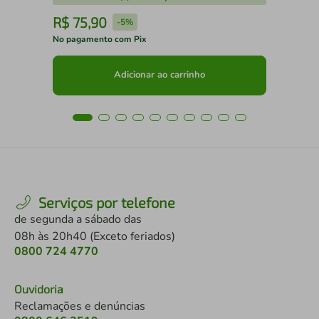
R$
75
,
90
R
-
5%
No pagamento com Pix
No 
Adicionar ao carrinho
Serviços por telefone
de segunda a sábado das
08h às 20h40 (Exceto feriados)
0800 724 4770
Ouvidoria
Reclamações e denúncias