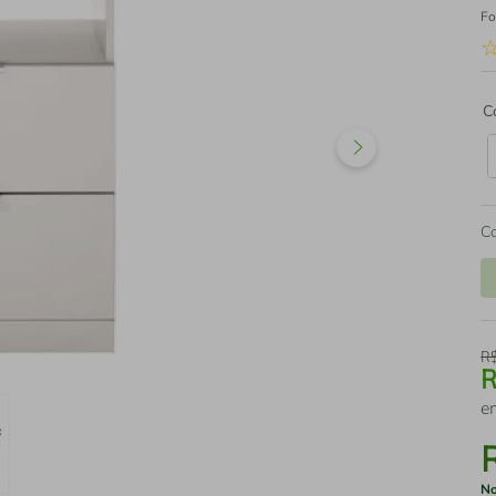
Fo
C
C
R
e
No