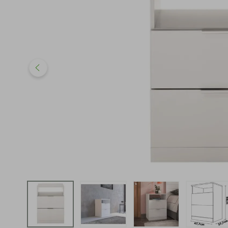
iphone
5
º