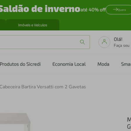
Saldão de inverno
até 40% off
Quero
Imóveis e Veículos
Olá!
Faça seu
Produtos do Sicredi
Economia Local
Moda
Sma
Cabeceira Bartira Versatti com 2 Gavetas
M
G