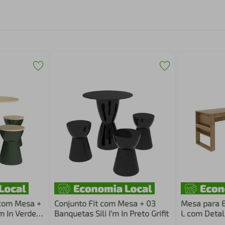
 com Mesa +
Conjunto Fit com Mesa + 03
Mesa para E
'm In Verde
Banquetas Sili I'm In Preto Grifit
L com Deta
Amêndoa Te