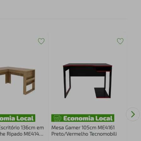
Mesa
Mobi
scritório 136cm em
Mesa Gamer 105cm ME4161
lhe Ripado ME4145
Preto/Vermelho Tecnomobili
cnomobili