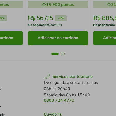
ntos
19.900
pontos
31
R$
567
,
15
R$
885
,
5%
-
5%
No pagamento com Pix
No pagamento 
arrinho
Adicionar ao carrinho
Adicio
Serviços por telefone
De segunda a sexta-feira das
08h às 20h40
s
Sábado das 8h às 18h40
0800 724 4770
a
Ouvidoria
dade