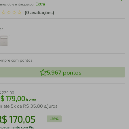
Extra
rnecido e entregue por
☆
☆
☆
☆
☆
(0 avaliações)
or
ompre com pontos:
5.967
pontos
$
229
,
00
R$
179
,
00
à vista
m até
5
x de
R$
35
,
80
s/juros
R$
170
,
05
-
26%
 pagamento com Pix