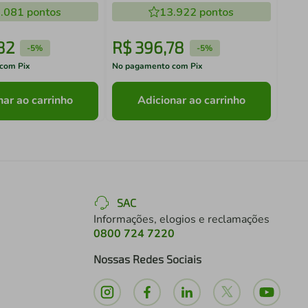
.081
pontos
13.922
pontos
82
R$
396
,
78
R$
-
5%
-
5%
com Pix
No pagamento com Pix
No pa
nar ao carrinho
Adicionar ao carrinho
SAC
Informações, elogios e reclamações
0800 724 7220
Nossas Redes Sociais