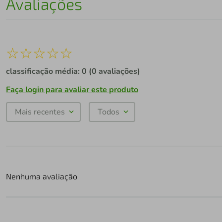
Avaliações
☆
☆
☆
☆
☆
classificação média: 0
(0 avaliações)
Faça login para avaliar este produto
Mais recentes
Todos
Nenhuma avaliação