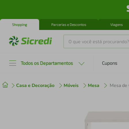
Shopping
Parcerias e Descontos
Viagens
O que você está procurando?
Produtos mais buscados
Todos os Departamentos
Cupons
tenis
1
º
Casa e Decoração
Móveis
Mesa
Mesa de 
cafeteira
2
º
perfume
3
º
air fryer
4
º