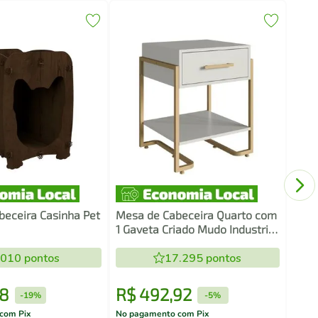
Mesa
45x3
Cria
eceira Casinha Pet
Mesa de Cabeceira Quarto com
1 Gaveta Criado Mudo Industrial
49cm Arenas Champanhe Placa
.010
pontos
e Ponto
17.295
pontos
8
R$
492
,
92
R$
-
19%
-
5%
com Pix
No pagamento com Pix
No pa