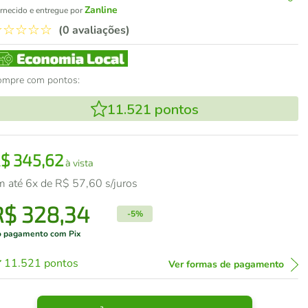
Zanline
rnecido e entregue por
☆
☆
☆
☆
☆
(0 avaliações)
ompre com pontos:
11.521
pontos
R$
345
,
62
à vista
m até
6
x de
R$
57
,
60
s/juros
R$
328
,
34
-
5%
 pagamento com Pix
11.521
pontos
Ver formas de pagamento