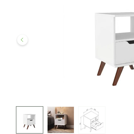
iphone
5
º