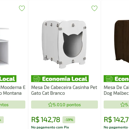
 Mooderna E
Mesa De Cabeceira Casinha Pet
Mesa De Cab
co Montana
Gato Cat Branco
Dog Malbec
ntos
5.010
pontos
5
R$
142
,
78
R$
142
,
7
%
-
19%
No pagamento com Pix
No pagamento 