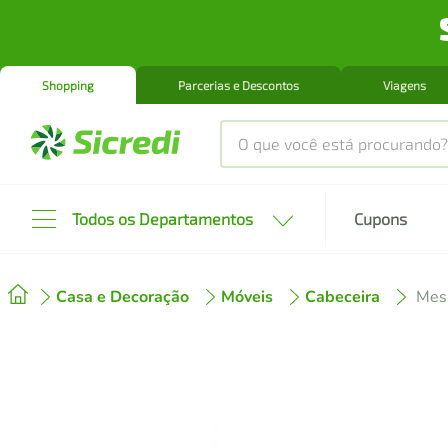
Shopping
Parcerias e Descontos
Viagens
O que você está procurando?
Produtos mais buscados
Todos os Departamentos
Cupons
tenis
1
º
Casa e Decoração
Móveis
Cabeceira
cafeteira
2
º
perfume
3
º
air fryer
4
º