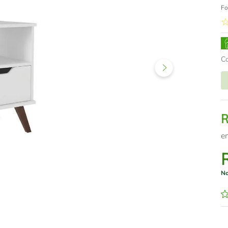
Fo
C
e
No