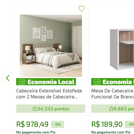
a
PUB-
Cabeceira Extensível Estofada
Mesa De Cabeceira
com 2 Mesas de Cabeceira
Funcional Ge Bran
Espelhadas Rustic/Imperial
Madesa
34.333
pontos
6.663
po
R$
978
,
49
R$
189
,
90
-
5%
-
5
No pagamento com Pix
No pagamento com Pix