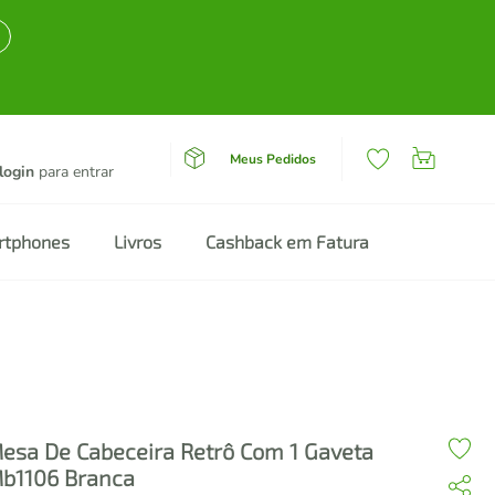
Meus Pedidos
login
para entrar
rtphones
Livros
Cashback em Fatura
esa De Cabeceira Retrô Com 1 Gaveta
b1106 Branca