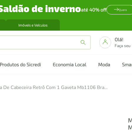
Saldão de inverno
até 40% off
Quero
Imóveis e Veículos
Olá!
Faça seu
Produtos do Sicredi
Economia Local
Moda
Sma
Mesa De Cabeceira Retrô Com 1 Gaveta Mb1106 Branca
M
M