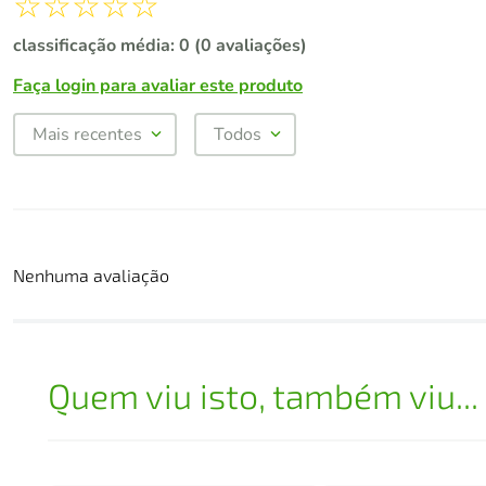
☆
☆
☆
☆
☆
classificação média: 0
(0 avaliações)
Faça login para avaliar este produto
Mais recentes
Todos
Nenhuma avaliação
Quem viu isto, também viu...