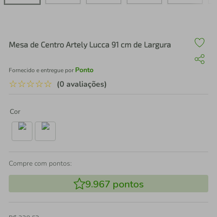
air fryer
4
º
iphone
5
º
Mesa de Centro Artely Lucca 91 cm de Largura
Ponto
Fornecido e entregue por
☆
☆
☆
☆
☆
(0 avaliações)
Cor
Compre com pontos:
9.967
pontos