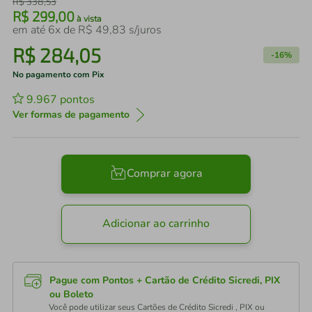
R$
338
,
53
R$
299
,
00
à vista
em até
6
x de
R$
49
,
83
s/juros
R$
284
,
05
-
16%
No pagamento com Pix
9.967
pontos
Ver formas de pagamento
Comprar agora
Adicionar ao carrinho
Pague com Pontos + Cartão de Crédito Sicredi, PIX
ou Boleto
Você pode utilizar seus Cartões de Crédito Sicredi , PIX ou