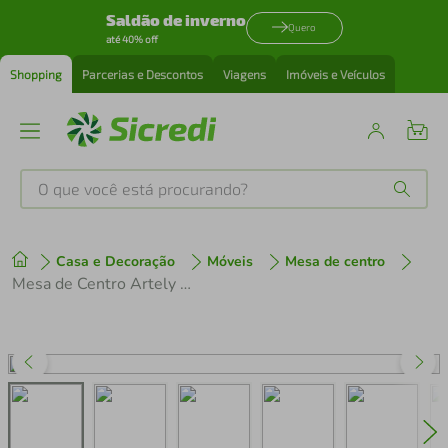
Saldão de inverno
Quero
até 40% off
Shopping
Parcerias e Descontos
Viagens
Imóveis e Veículos
O que você está procurando?
Produtos mais buscados
Casa e Decoração
Móveis
Mesa de centro
tenis
1
º
Mesa de Centro Artely Lucca 91 cm de Largura
cafeteira
2
º
perfume
3
º