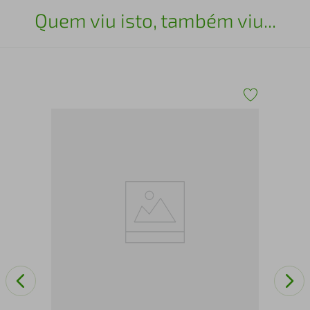
Quem viu isto, também viu...
aft
Mes
Emo