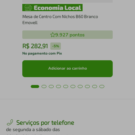
Mesa de Centro Com Nichos B60 Branco
Emovell
9.927
pontos
R$
282
,
91
R
-
5%
No pagamento com Pix
No 
Adicionar ao carrinho
Serviços por telefone
de segunda a sábado das