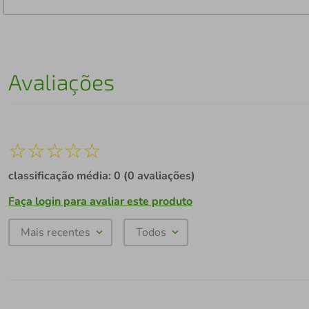
Avaliações
☆
☆
☆
☆
☆
classificação média: 0
(0 avaliações)
Faça login para avaliar este produto
Mais recentes
Todos