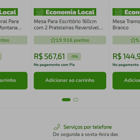
ral Para
Mesa Para Escritório 160cm
Mesa Tramo
Montana
com 2 Prateleiras Reversível
Branco
ME4182 Amêndoa Tecnomobili
ntos
19.916
pontos
5
R$
567
,
61
R$
144
,
9
-
5%
No pagamento com Pix
No pagamento 
arrinho
Adicionar ao carrinho
Adicio
Serviços por telefone
De segunda a sexta-feira das