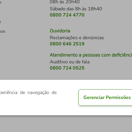
08h às 20h40
s
Sábado das 8h às 18h40
0800 724 4770
a
Ouvidoria
dade
Reclamações e denúncias
0800 646 2519
Atendimento a pessoas com deficiênc
Auditivo ou de fala
s
0800 724 0525
periência de navegação de
Gerenciar Permissões