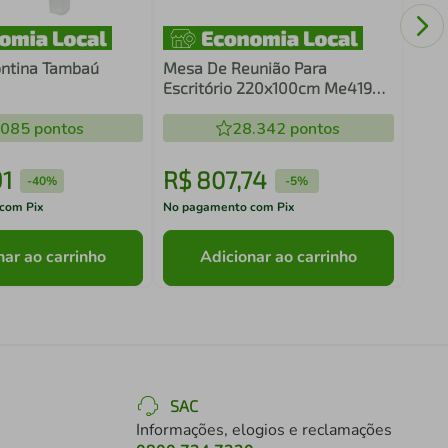
ME4
ntina Tambaú
Mesa De Reunião Para
Escritório 220x100cm Me4190
Amêndoa
.085
pontos
28.342
pontos
1
R$
807
,
74
R$
-
40%
-
5%
com Pix
No pagamento com Pix
No pa
nar ao carrinho
Adicionar ao carrinho
SAC
Informações, elogios e reclamações