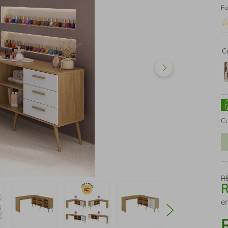
Fo
C
C
R
e