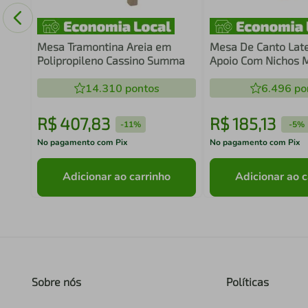
Mesa Tramontina Areia em
Mesa De Canto Late
Polipropileno Cassino Summa
Apoio Com Nichos 
Branco
14.310
pontos
6.496
po
R$
407
,
83
R$
185
,
13
-
11%
-
5%
No pagamento com Pix
No pagamento com Pix
Adicionar ao carrinho
Adicionar ao c
Sobre nós
Políticas