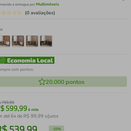
Multimóveis
rnecido e entregue por
☆
☆
☆
☆
☆
(0 avaliações)
or
ompre com pontos:
20.000
pontos
$
799
,
99
R$
599
,
99
à vista
m até
6
x de
R$
99
,
99
s/juros
R$
539
,
99
-
33%