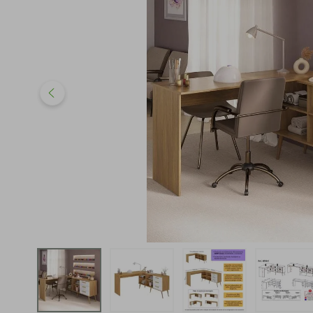
iphone
5
º