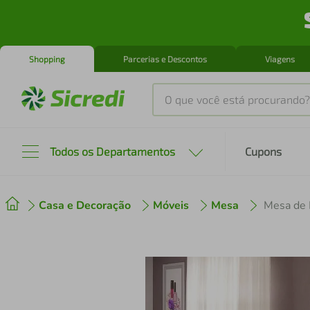
Shopping
Parcerias e Descontos
Viagens
O que você está procurando?
Produtos mais buscados
Todos os Departamentos
Cupons
tenis
1
º
Casa e Decoração
Móveis
Mesa
cafeteira
2
º
perfume
3
º
air fryer
4
º