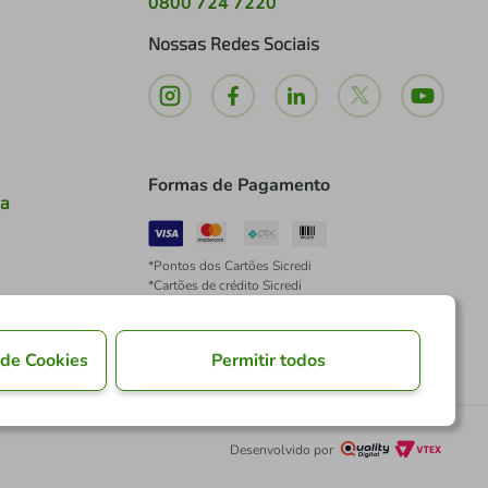
0800 724 7220
Nossas Redes Sociais
Formas de Pagamento
ia
*Pontos dos Cartões Sicredi
*Cartões de crédito Sicredi
*Boleto exclusivo para associados PJ
*É vedada a cobrança de preço superior, valor ou
encargo adicional para pagamentos por meio de
 de Cookies
Permitir todos
Pix à vista.
Desenvolvido por