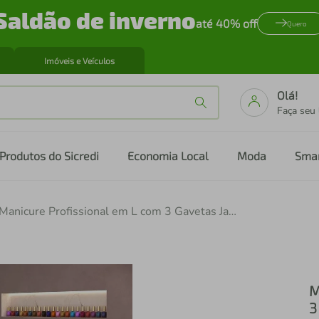
Saldão de inverno
até 40% off
Quero
Imóveis e Veículos
Olá!
Faça seu
Produtos do Sicredi
Economia Local
Moda
Sma
Mesa de Manicure Profissional em L com 3 Gavetas Jady Multimóveis MP6041
M
3