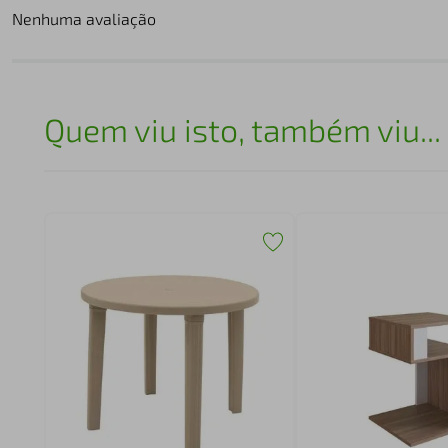
Nenhuma avaliação
Quem viu isto, também viu...
e
o e