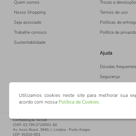
Quem somos
Trocas e devoluçõe
Nosso Shopping
Termos de uso
Seja associado
Políticas de entreg
Trabalhe conosco
Política de privaci
Sustentabilidade
Ajuda
Dúvidas frequente
Segurança
Utilizamos cookies neste site para melhorar sua ex
acordo com nossa
Política de Cookies
.
Confederação Sicredi
CNPJ: 03.795.072/0001-60
Av. Assis Brasil, 3940, J. Lindóia - Porto Alegre
CEP: 91010-003