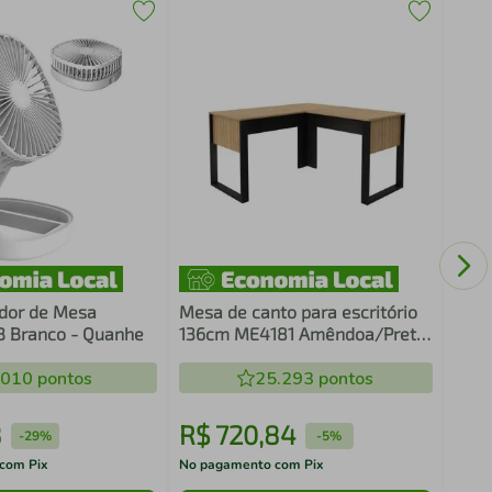
Mesa
com 
Bran
ador de Mesa
Mesa de canto para escritório
SB Branco - Quanhe
136cm ME4181 Amêndoa/Preto
Tecnomobili
.010
pontos
25.293
pontos
8
R$
720
,
84
R$
-
29%
-
5%
com Pix
No pagamento com Pix
No pa