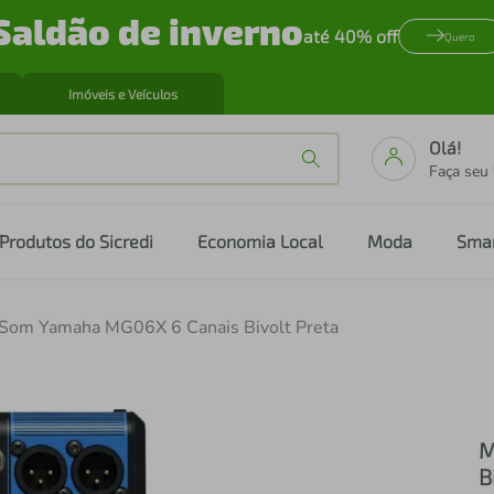
Saldão de inverno
até 40% off
Quero
Imóveis e Veículos
Olá!
Faça seu
Produtos do Sicredi
Economia Local
Moda
Sma
Som Yamaha MG06X 6 Canais Bivolt Preta
M
B