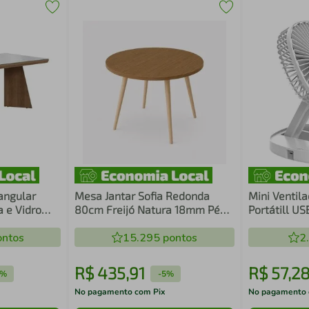
angular
Mesa Jantar Sofia Redonda
Mini Ventil
 e Vidro
80cm Freijó Natura 18mm Pés
Portátill U
/Branco
de Madeira Natural Marin
ntos
15.295
pontos
2
R$
435
,
91
R$
57
,
2
5%
-
5%
No pagamento com Pix
No pagamento 