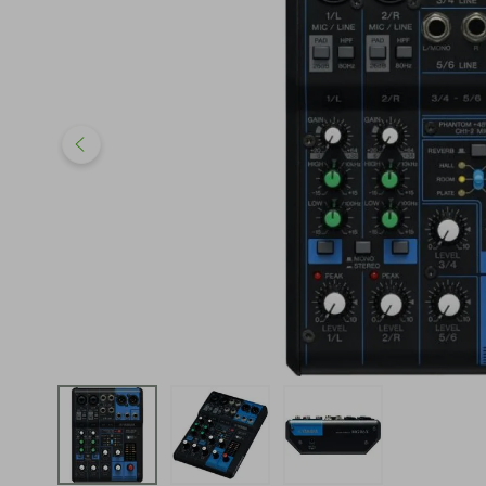
iphone
5
º