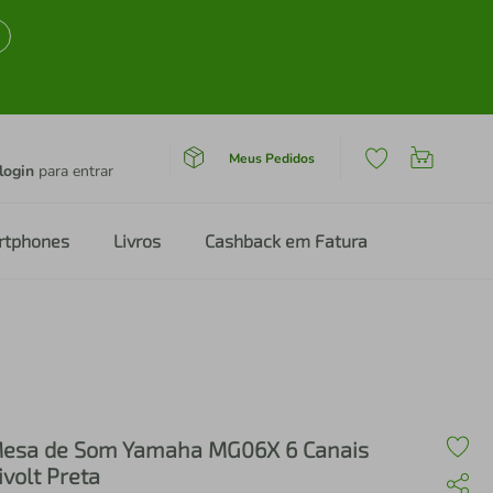
Meus Pedidos
login
para entrar
rtphones
Livros
Cashback em Fatura
esa de Som Yamaha MG06X 6 Canais
ivolt Preta