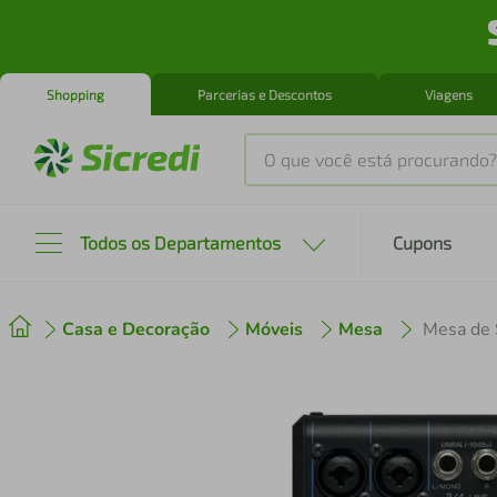
Shopping
Parcerias e Descontos
Viagens
O que você está procurando?
Produtos mais buscados
Todos os Departamentos
Cupons
tenis
1
º
Casa e Decoração
Móveis
Mesa
Mesa de 
cafeteira
2
º
perfume
3
º
air fryer
4
º