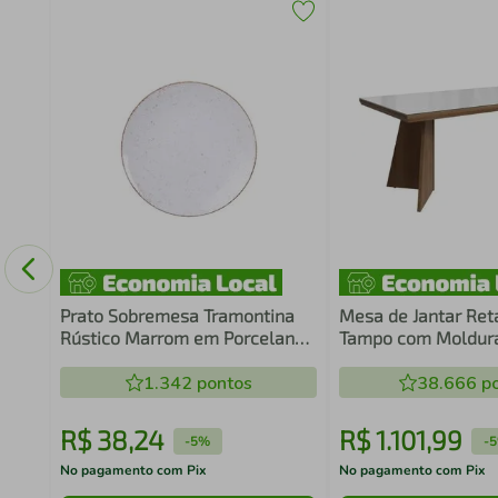
g
ra e
Prato Sobremesa Tramontina
Mesa de Jantar Ret
Rústico Marrom em Porcelana
Tampo com Moldura
Decorada 21 cm
Sobreposto Rustic
1.342
pontos
5389 Madesa
38.666
po
R$
38
,
24
R$
1
.
101
,
99
-
5%
-
No pagamento com Pix
No pagamento com Pix