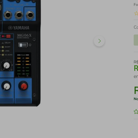
Fo
C
R
e
No