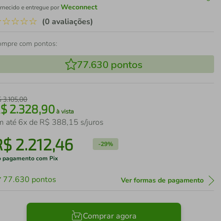
Weconnect
rnecido e entregue por
☆
☆
☆
☆
☆
(0 avaliações)
ompre com pontos:
77.630
pontos
$
3
.
105
,
00
R$
2
.
328
,
90
à vista
m até
6
x de
R$
388
,
15
s/juros
R$
2
.
212
,
46
-
29%
 pagamento com Pix
77.630
pontos
Ver formas de pagamento
Comprar agora