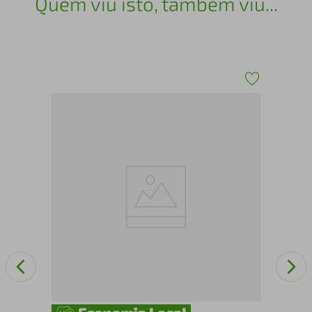
Quem viu isto, também viu...
275
Mes
Pre