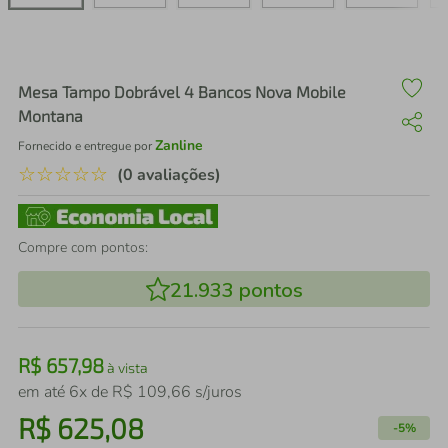
air fryer
4
º
iphone
5
º
Mesa Tampo Dobrável 4 Bancos Nova Mobile
Montana
Zanline
Fornecido e entregue por
☆
☆
☆
☆
☆
(0 avaliações)
Compre com pontos:
21.933
pontos
R$
657
,
98
à vista
em até
6
x de
R$
109
,
66
s/juros
R$
625
,
08
-
5%