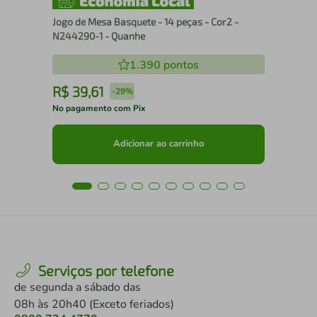
Jogo de Mesa Basquete - 14 peças - Cor2 -
N244290-1 - Quanhe
1.390
pontos
R$
39
,
61
R
-
29%
No pagamento com Pix
No 
Adicionar ao carrinho
Serviços por telefone
de segunda a sábado das
08h às 20h40 (Exceto feriados)