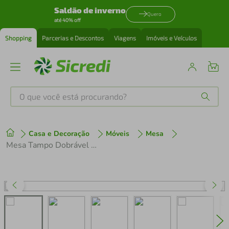
Saldão de inverno
Quero
até 40% off
Shopping
Parcerias e Descontos
Viagens
Imóveis e Veículos
O que você está procurando?
Produtos mais buscados
Casa e Decoração
Móveis
Mesa
tenis
1
º
Mesa Tampo Dobrável 4 Bancos Nova Mobile Montana
cafeteira
2
º
perfume
3
º