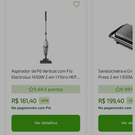
Aspirador de Pó Vertical com Fio
Sanduicheira e Gril
Electrolux 1450W 2 em 1 Filtro HEPA
Press 2 em 1 850W
Branco (STK14B)
5.663
pontos
6.997
R$
161
,
40
R$
199
,
40
-
10%
-
13
No pagamento com Pix
No pagamento com P
Ver detalhes
Ver det