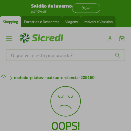
Saldão de inverno
Quero
até 40% off
Shopping
Parcerias e Descontos
Viagens
Imóveis e Veículos
O que você está procurando?
Produtos mais buscados
metodo-pilates--paixao-e-ciencia-205160
tenis
1
º
cafeteira
2
º
perfume
3
º
OOPS!