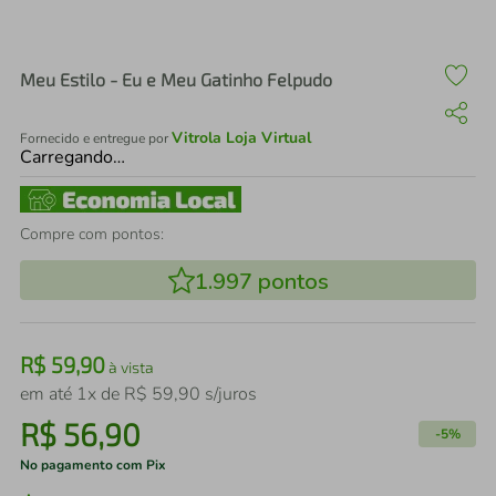
air fryer
4
º
iphone
5
º
Meu Estilo - Eu e Meu Gatinho Felpudo
Vitrola Loja Virtual
Fornecido e entregue por
Carregando…
Compre com pontos:
1.997
pontos
R$
59
,
90
à vista
em até
1
x de
R$
59
,
90
s/juros
R$
56
,
90
-
5%
No pagamento com Pix