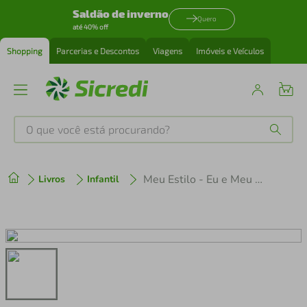
Saldão de inverno
Quero
até 40% off
Shopping
Parcerias e Descontos
Viagens
Imóveis e Veículos
O que você está procurando?
Produtos mais buscados
Meu Estilo - Eu e Meu Gatinho Felpudo
Livros
Infantil
tenis
1
º
cafeteira
2
º
perfume
3
º