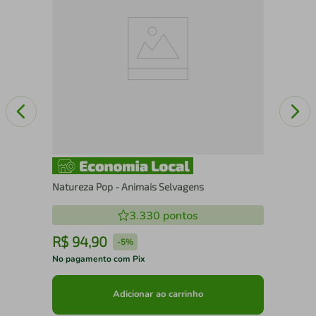
Natureza Pop - Animais Selvagens
3.330
pontos
R$
94
,
90
R
-
5%
No pagamento com Pix
No 
Adicionar ao carrinho