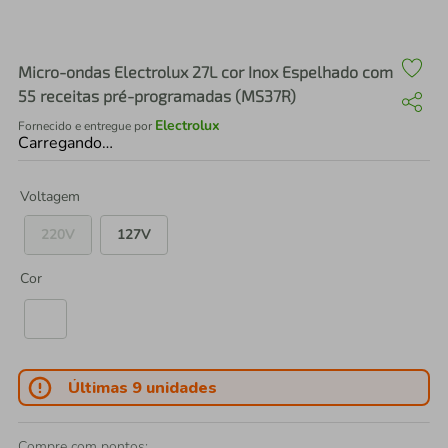
air fryer
4
º
iphone
5
º
Micro-ondas Electrolux 27L cor Inox Espelhado com
55 receitas pré-programadas (MS37R)
Electrolux
Fornecido e entregue por
Carregando…
Voltagem
220V
127V
Cor
Últimas 9 unidades
Compre com pontos: