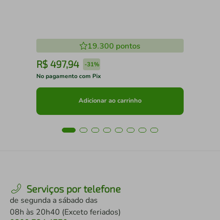
19.300
pontos
R$
497
,
94
R
-
31%
No pagamento com Pix
No 
Adicionar ao carrinho
Serviços por telefone
de segunda a sábado das
08h às 20h40 (Exceto feriados)