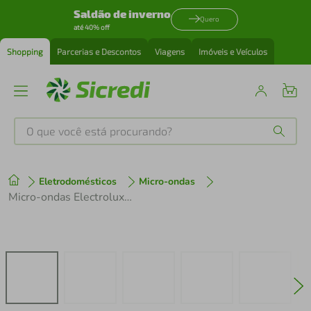
Saldão de inverno
Quero
até 40% off
Shopping
Parcerias e Descontos
Viagens
Imóveis e Veículos
O que você está procurando?
Produtos mais buscados
Eletrodomésticos
Micro-ondas
tenis
1
º
Micro-ondas Electrolux 27L cor Inox Espelhado com 55 receitas pré-programadas (MS37R)
cafeteira
2
º
perfume
3
º