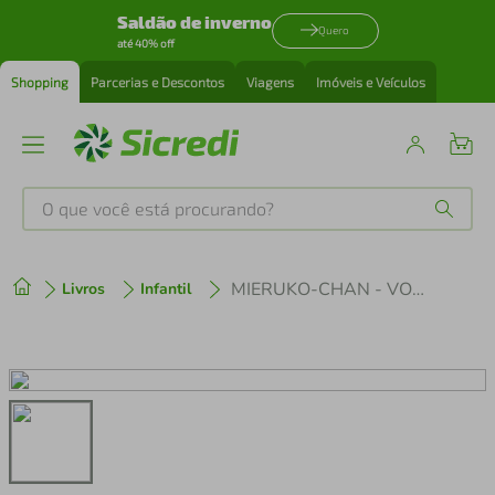
Saldão de inverno
Quero
até 40% off
Shopping
Parcerias e Descontos
Viagens
Imóveis e Veículos
O que você está procurando?
Produtos mais buscados
MIERUKO-CHAN - VOL 08 - MANGA
Livros
Infantil
tenis
1
º
cafeteira
2
º
perfume
3
º