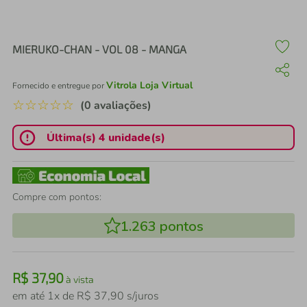
air fryer
4
º
iphone
5
º
MIERUKO-CHAN - VOL 08 - MANGA
Vitrola Loja Virtual
Fornecido e entregue por
☆
☆
☆
☆
☆
(0 avaliações)
Última(s) 4 unidade(s)
Compre com pontos:
1.263
pontos
R$
37
,
90
à vista
em até
1
x de
R$
37
,
90
s/juros