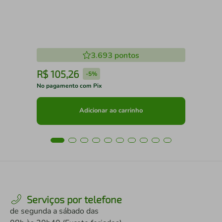
3.693
pontos
R$
105
,
26
R
-
5%
No pagamento com Pix
No 
Adicionar ao carrinho
Serviços por telefone
de segunda a sábado das