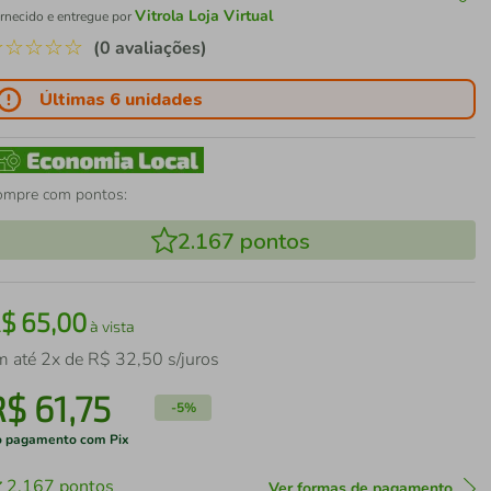
Vitrola Loja Virtual
rnecido e entregue por
☆
☆
☆
☆
☆
(0 avaliações)
Últimas 6 unidades
ompre com pontos:
2.167
pontos
R$
65
,
00
à vista
m até
2
x de
R$
32
,
50
s/juros
R$
61
,
75
-
5%
 pagamento com Pix
2.167
pontos
Ver formas de pagamento