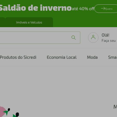
Saldão de inverno
até 40% off
Quero
Imóveis e Veículos
Olá!
Faça seu
Produtos do Sicredi
Economia Local
Moda
Sma
M