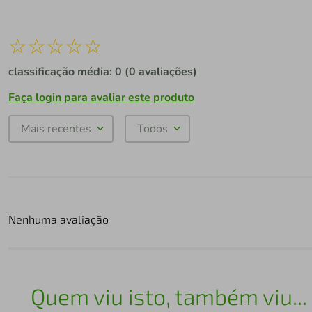
☆
☆
☆
☆
☆
classificação média: 0
(0 avaliações)
Faça login para avaliar este produto
Mais recentes
Todos
Nenhuma avaliação
Quem viu isto, também viu...