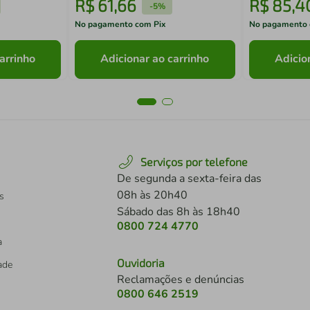
R$
61
,
66
R$
85
,
4
-
5%
No pagamento com Pix
No pagamento 
arrinho
Adicionar ao carrinho
Adicio
Serviços por telefone
De segunda a sexta-feira das
08h às 20h40
s
Sábado das 8h às 18h40
0800 724 4770
a
Ouvidoria
dade
Reclamações e denúncias
0800 646 2519