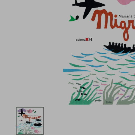
iphone
5
º