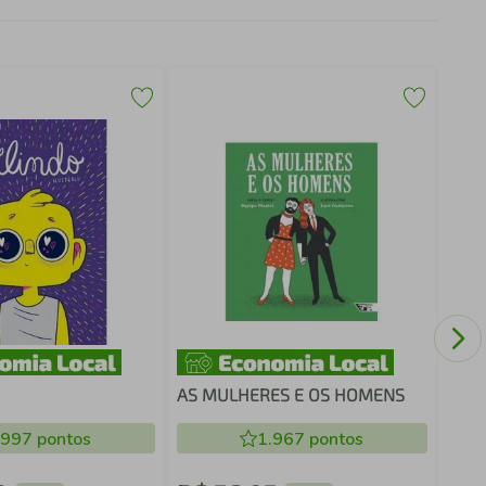
MON
GEO
AS MULHERES E OS HOMENS
.997
pontos
1.967
pontos