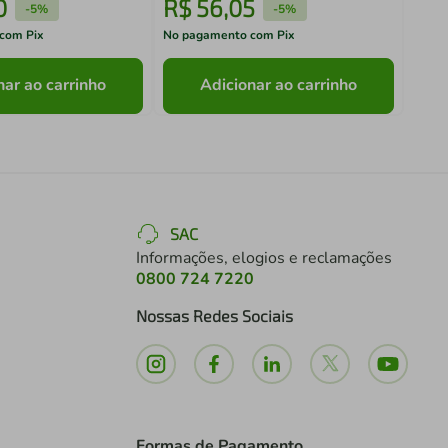
0
R$
56
,
05
R$
-
5%
-
5%
com Pix
No pagamento com Pix
No pa
nar ao carrinho
Adicionar ao carrinho
SAC
Informações, elogios e reclamações
0800 724 7220
Nossas Redes Sociais
Formas de Pagamento