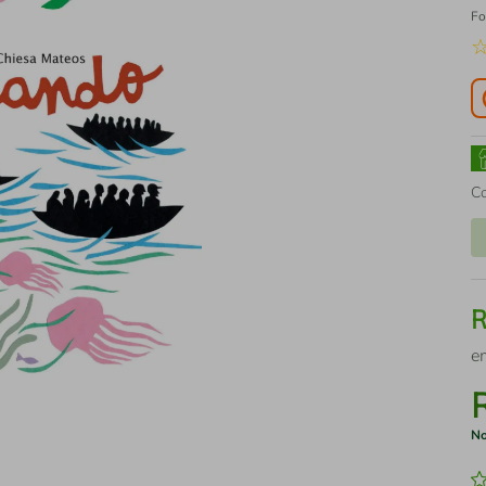
Fo
C
e
No