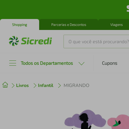
Shopping
Parcerias e Descontos
Viagens
O que você está procurando?
Produtos mais buscados
Todos os Departamentos
Cupons
tenis
1
º
Livros
Infantil
MIGRANDO
cafeteira
2
º
perfume
3
º
air fryer
4
º