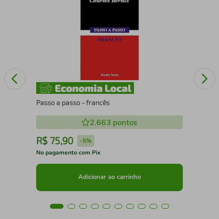
OR
Sim
Passo a passo - francês
2.663
pontos
R$
75
,
90
R
-
5%
No pagamento com Pix
No 
Adicionar ao carrinho