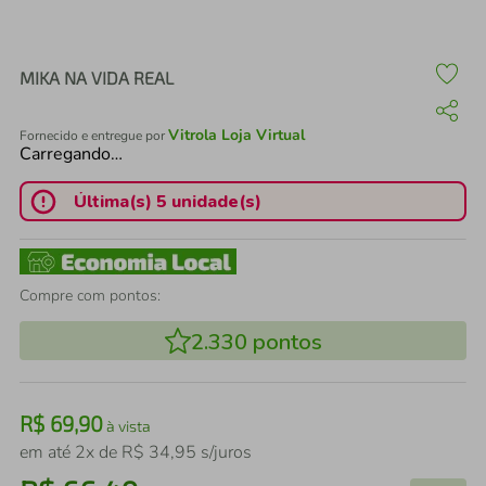
air fryer
4
º
iphone
5
º
MIKA NA VIDA REAL
Vitrola Loja Virtual
Fornecido e entregue por
Carregando…
Última(s) 5 unidade(s)
Compre com pontos:
2.330
pontos
R$
69
,
90
à vista
em até
2
x de
R$
34
,
95
s/juros