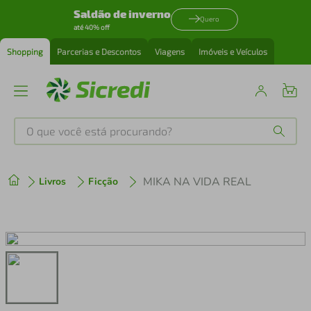
Saldão de inverno
Quero
até 40% off
Shopping
Parcerias e Descontos
Viagens
Imóveis e Veículos
O que você está procurando?
Produtos mais buscados
MIKA NA VIDA REAL
Livros
Ficção
tenis
1
º
cafeteira
2
º
perfume
3
º