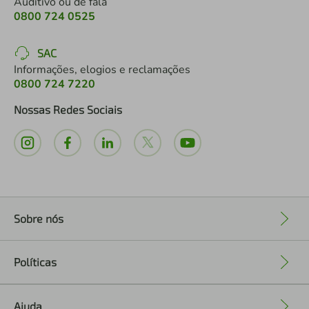
Auditivo ou de fala
0800 724 0525
SAC
Informações, elogios e reclamações
0800 724 7220
Nossas Redes Sociais
Sobre nós
+
Políticas
+
Ajuda
+