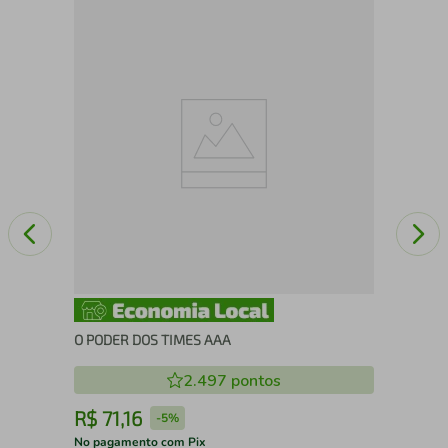
VIO
O PODER DOS TIMES AAA
2.497
pontos
R$
71
,
16
R
-
5%
No pagamento com Pix
No 