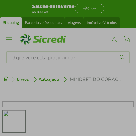
Saldão de inverno
Quero
até 40% off
Shopping
Parcerias e Descontos
Viagens
Imóveis e Veículos
O que você está procurando?
Produtos mais buscados
MINDSET DO CORAÇÃO
Livros
Autoajuda
tenis
1
º
cafeteira
2
º
perfume
3
º