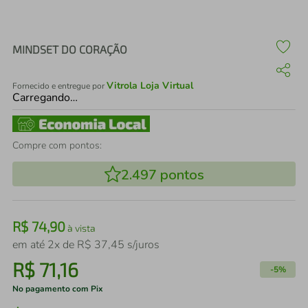
air fryer
4
º
iphone
5
º
MINDSET DO CORAÇÃO
Vitrola Loja Virtual
Fornecido e entregue por
Carregando…
Compre com pontos:
2.497
pontos
R$
74
,
90
à vista
em até
2
x de
R$
37
,
45
s/juros
R$
71
,
16
-
5%
No pagamento com Pix