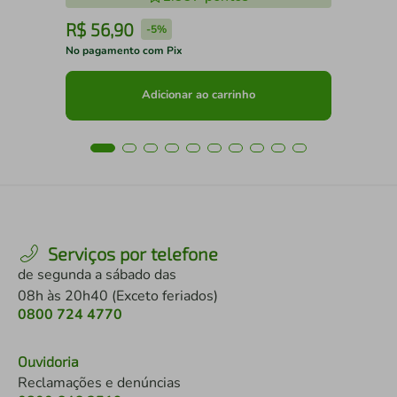
R$
56
,
90
R
-
5%
No pagamento com Pix
No 
Adicionar ao carrinho
Serviços por telefone
de segunda a sábado das
08h às 20h40 (Exceto feriados)
0800 724 4770
Ouvidoria
Reclamações e denúncias