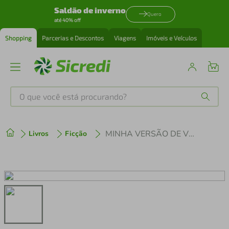
Saldão de inverno
Quero
até 40% off
Shopping
Parcerias e Descontos
Viagens
Imóveis e Veículos
O que você está procurando?
Produtos mais buscados
MINHA VERSÃO DE VOCÊ - POCKET
Livros
Ficção
tenis
1
º
cafeteira
2
º
perfume
3
º