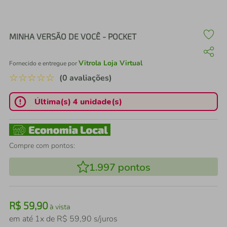
air fryer
4
º
iphone
5
º
MINHA VERSÃO DE VOCÊ - POCKET
Vitrola Loja Virtual
Fornecido e entregue por
☆
☆
☆
☆
☆
(0 avaliações)
Última(s) 4 unidade(s)
Compre com pontos:
1.997
pontos
R$
59
,
90
à vista
em até
1
x de
R$
59
,
90
s/juros