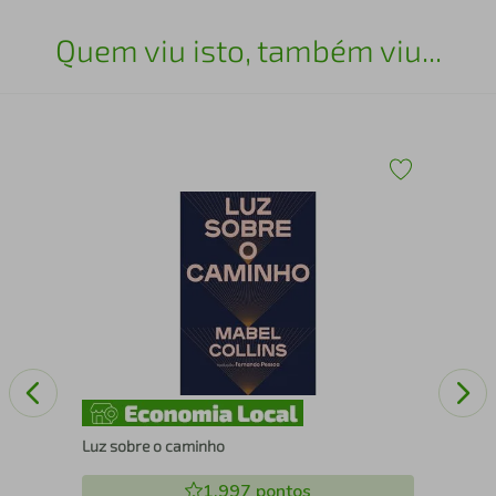
Quem viu isto, também viu...
Os 
Luz sobre o caminho
1.997
pontos