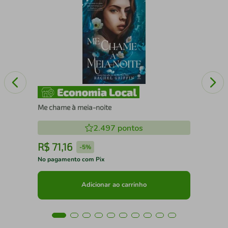
Edu
Me chame à meia-noite
2.497
pontos
R$
71
,
16
R
-
5%
No pagamento com Pix
No 
Adicionar ao carrinho