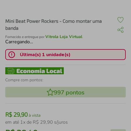
air fryer
4
º
iphone
5
º
Mini Beat Power Rockers - Como montar uma
banda
Vitrola Loja Virtual
Fornecido e entregue por
Carregando…
Última(s) 1 unidade(s)
Compre com pontos:
997
pontos
R$
29
,
90
à vista
em até
1
x de
R$
29
,
90
s/juros