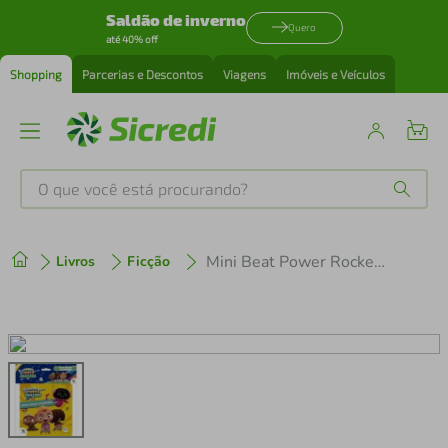
Saldão de inverno
Quero
até 40% off
Shopping
Parcerias e Descontos
Viagens
Imóveis e Veículos
O que você está procurando?
Produtos mais buscados
Mini Beat Power Rockers - Como montar uma banda
Livros
Ficção
tenis
1
º
cafeteira
2
º
perfume
3
º