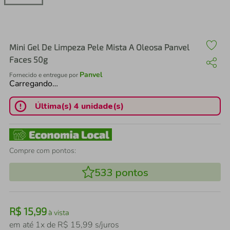
air fryer
4
º
iphone
5
º
Mini Gel De Limpeza Pele Mista A Oleosa Panvel
Faces 50g
Panvel
Fornecido e entregue por
Carregando…
Última(s) 4 unidade(s)
Compre com pontos:
533
pontos
R$
15
,
99
à vista
em até
1
x de
R$
15
,
99
s/juros