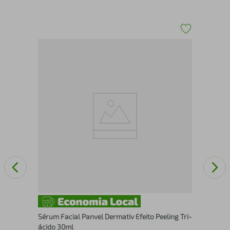
5ml
Spr
10
Sérum Facial Panvel Dermativ Efeito Peeling Tri-
ácido 30ml