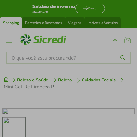
Saldão de inverno
Quero
até 40% off
Shopping
Parcerias e Descontos
Viagens
Imóveis e Veículos
O que você está procurando?
Produtos mais buscados
Beleza e Saúde
Beleza
Cuidados Faciais
tenis
1
º
Mini Gel De Limpeza Pele Mista A Oleosa Panvel Faces 50g
cafeteira
2
º
perfume
3
º