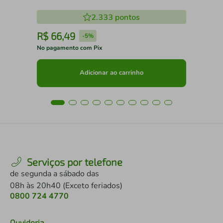
2.333
pontos
R$
66
,
49
R
-
5%
No pagamento com Pix
No 
Adicionar ao carrinho
Serviços por telefone
de segunda a sábado das
08h às 20h40 (Exceto feriados)
0800 724 4770
Ouvidoria