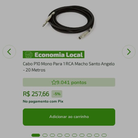
Cab
Me
Cabo P10 Mono Para 1 RCA Macho Santo Angelo
- 20 Metros
9.041
pontos
R$
257
,
66
R
-
5%
No pagamento com Pix
No 
Adicionar ao carrinho