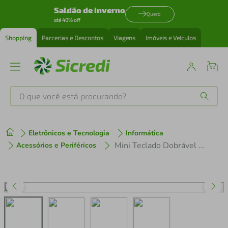
Saldão de inverno
Quero
até 40% off
Shopping
Parcerias e Descontos
Viagens
Imóveis e Veículos
O que você está procurando?
Produtos mais buscados
Eletrônicos e Tecnologia
Informática
tenis
1
º
Mini Teclado Dobrável de Bolso Para Celular Tablet e Notebook com Ç
Acessórios e Periféricos
cafeteira
2
º
perfume
3
º