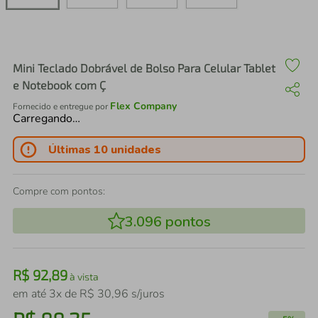
air fryer
4
º
iphone
5
º
Mini Teclado Dobrável de Bolso Para Celular Tablet
e Notebook com Ç
Flex Company
Fornecido e entregue por
Carregando…
Últimas 10 unidades
Compre com pontos:
3.096
pontos
R$
92
,
89
à vista
em até
3
x de
R$
30
,
96
s/juros