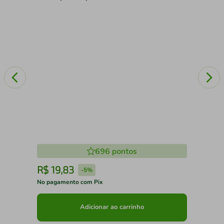
696
pontos
R$
19
,
83
R
-
5%
No pagamento com Pix
No 
Adicionar ao carrinho