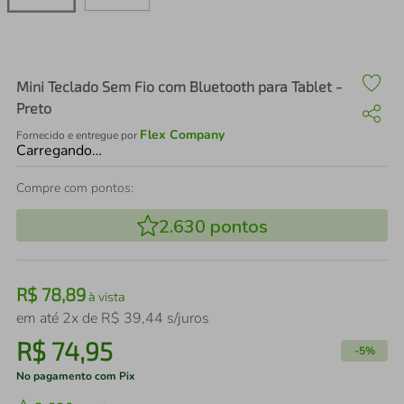
air fryer
4
º
iphone
5
º
Mini Teclado Sem Fio com Bluetooth para Tablet -
Preto
Flex Company
Fornecido e entregue por
Carregando…
Compre com pontos:
2.630
pontos
R$
78
,
89
à vista
em até
2
x de
R$
39
,
44
s/juros
R$
74
,
95
-
5%
No pagamento com Pix