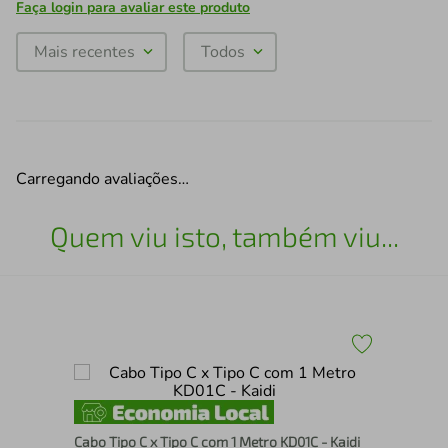
Faça login para avaliar este produto
Mais recentes
Todos
Carregando avaliações…
Quem viu isto, também viu...
Cab
Cabo Tipo C x Tipo C com 1 Metro KD01C - Kaidi
Mul