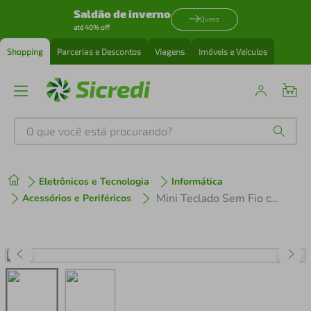
Saldão de inverno
Quero
até 40% off
Shopping
Parcerias e Descontos
Viagens
Imóveis e Veículos
O que você está procurando?
Produtos mais buscados
Eletrônicos e Tecnologia
Informática
tenis
1
º
Mini Teclado Sem Fio com Bluetooth para Tablet - Preto
Acessórios e Periféricos
cafeteira
2
º
perfume
3
º