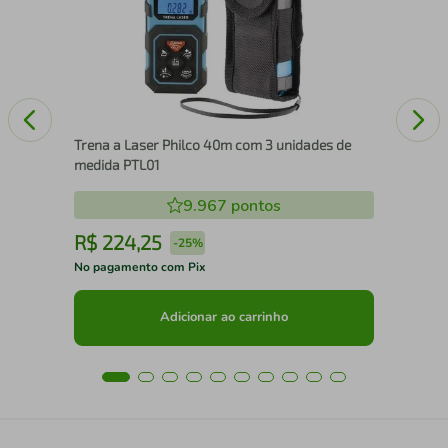
Trena a Laser Philco 40m com 3 unidades de
medida PTL01
9.967
pontos
R$
224
,
25
R
-
25%
No pagamento com Pix
No 
Adicionar ao carrinho