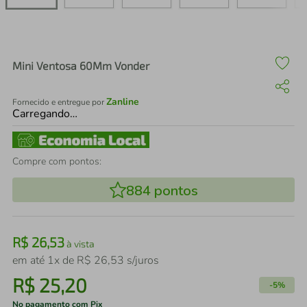
air fryer
4
º
iphone
5
º
Mini Ventosa 60Mm Vonder
Zanline
Fornecido e entregue por
Carregando…
Compre com pontos:
884
pontos
R$
26
,
53
à vista
em até
1
x de
R$
26
,
53
s/juros
R$
25
,
20
-
5%
No pagamento com Pix