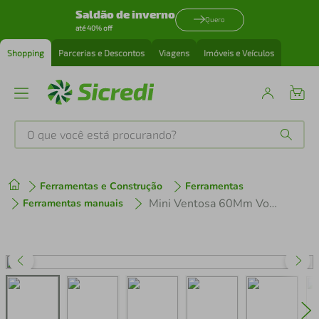
Saldão de inverno
Quero
até 40% off
Shopping
Parcerias e Descontos
Viagens
Imóveis e Veículos
O que você está procurando?
Produtos mais buscados
Ferramentas e Construção
Ferramentas
tenis
1
º
Mini Ventosa 60Mm Vonder
Ferramentas manuais
cafeteira
2
º
perfume
3
º