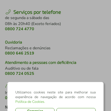
Serviços por telefone
de segunda a sábado das
08h às 20h40 (Exceto feriados)
0800 724 4770
Ouvidoria
Reclamações e denúncias
0800 646 2519
Atendimento a pessoas com deficiência
Auditivo ou de fala
0800 724 0525
SAC
Informações, elogios e reclamações
Utilizamos cookies neste site para melhorar sua
experiência de navegação de acordo com nossa
0800 724 7220
Política de Cookies
.
Nossas Redes Sociais
Gerenciar