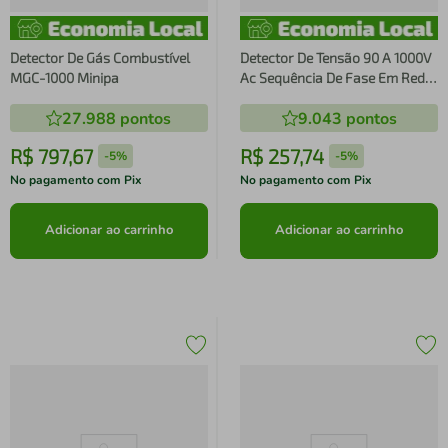
Detector De Gás Combustível
Detector De Tensão 90 A 1000V
MGC-1000 Minipa
Ac Sequência De Fase Em Rede
Trifásica EZ PHASE II Minipa
27.988
pontos
9.043
pontos
R$
797
,
67
R$
257
,
74
-
5%
-
5%
No pagamento com Pix
No pagamento com Pix
Adicionar ao carrinho
Adicionar ao carrinho