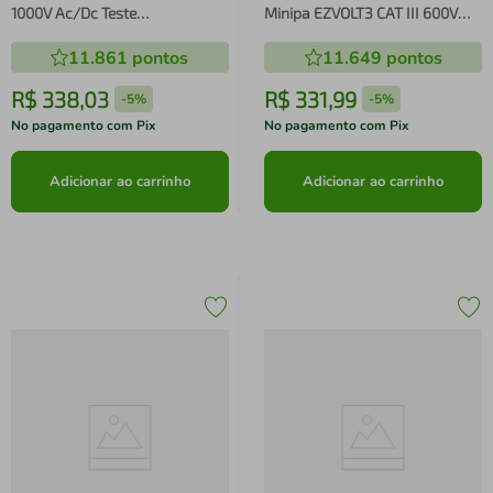
1000V Ac/Dc Teste
Minipa EZVOLT3 CAT III 600V
Continuidade Diodo Transistor
True RMS com Display Colorido
11.861
pontos
11.649
pontos
ET-3021C Minipa
e Lanterna
R$
338
,
03
R$
331
,
99
-
5%
-
5%
No pagamento com Pix
No pagamento com Pix
Adicionar ao carrinho
Adicionar ao carrinho