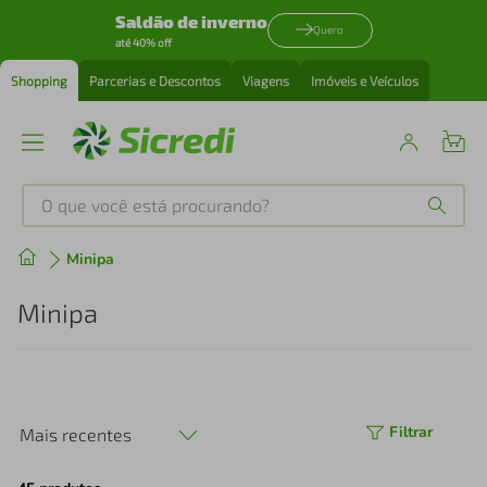
Saldão de inverno
Quero
até 40% off
Shopping
Parcerias e Descontos
Viagens
Imóveis e Veículos
O que você está procurando?
Produtos mais buscados
Minipa
tenis
1
º
Minipa
cafeteira
2
º
perfume
3
º
Filtrar
Mais recentes