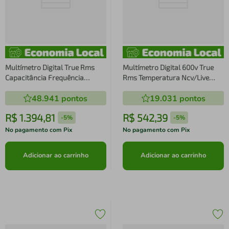
Multímetro Digital True Rms
Multímetro Digital 600v True
Capacitância Frequência
Rms Temperatura Ncv/Live
Temperatura Luz E Interface
Capacitância Frequência ET-
48.941
pontos
19.031
pontos
Usb ET-2233 Minipa
2042F Minipa
R$
1
.
394
,
81
R$
542
,
39
-
5%
-
5%
No pagamento com Pix
No pagamento com Pix
Adicionar ao carrinho
Adicionar ao carrinho