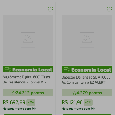
Megômetro Digital 600V Teste
Detector De Tensão 50 A 1000V
De Resistência 2Kohms MI-
Ac Com Lanterna EZ ALERT
1000A Minipa
MAX Minipa
24.312
pontos
4.279
pontos
R$
692
,
89
R$
121
,
96
-
5%
-
5%
No pagamento com Pix
No pagamento com Pix