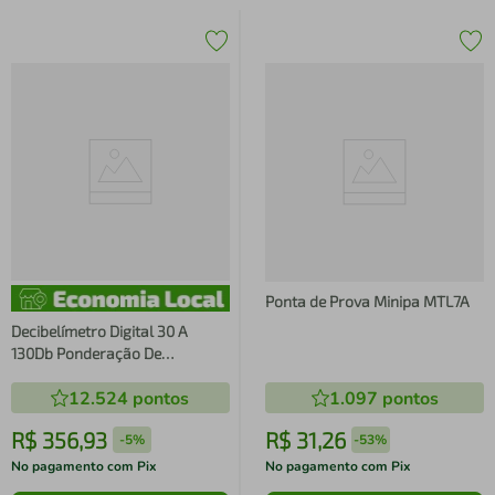
Ponta de Prova Minipa MTL7A
Decibelímetro Digital 30 A
130Db Ponderação De
Frequência MSL-1301 Minipa
12.524
pontos
1.097
pontos
R$
356
,
93
R$
31
,
26
-
5%
-
53%
No pagamento com Pix
No pagamento com Pix