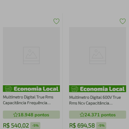
Multímetro Digital True Rms
Multímetro Digital 600V True
Capacitância Frequência
Rms Ncv Capacitância
Indutância ET-2082E Minipa
Frequência Filtro Vfc ET-1649
18.948
pontos
24.371
pontos
Minipa
R$
540
,
02
R$
694
,
58
-
5%
-
5%