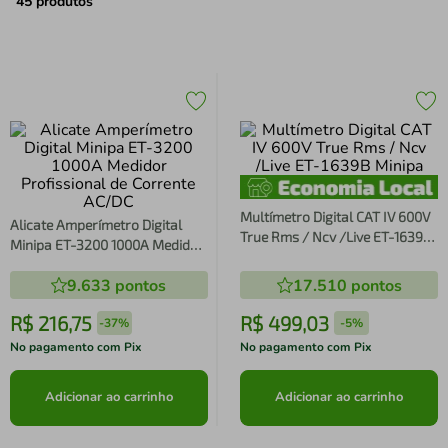
air fryer
4
º
45
produtos
iphone
5
º
Multímetro Digital CAT IV 600V
Alicate Amperímetro Digital
True Rms / Ncv /Live ET-1639B
Minipa ET-3200 1000A Medidor
Minipa
Profissional de Corrente AC/DC
9.633
pontos
17.510
pontos
R$
216
,
75
R$
499
,
03
-
37%
-
5%
No pagamento com Pix
No pagamento com Pix
Adicionar ao carrinho
Adicionar ao carrinho