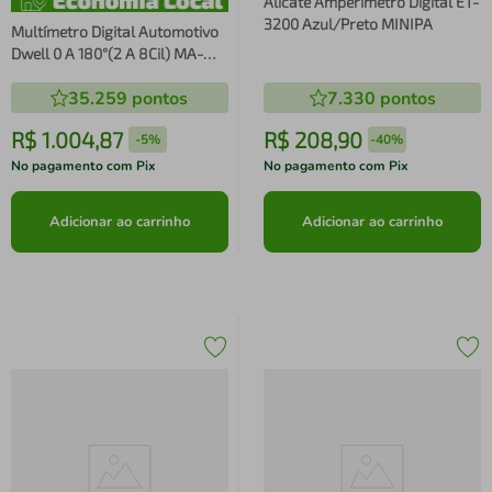
Alicate Amperímetro Digital ET-
3200 Azul/Preto MINIPA
Multímetro Digital Automotivo
Dwell 0 A 180°(2 A 8Cil) MA-
120A Minipa
35.259
pontos
7.330
pontos
R$
1
.
004
,
87
R$
208
,
90
-
5%
-
40%
No pagamento com Pix
No pagamento com Pix
Adicionar ao carrinho
Adicionar ao carrinho