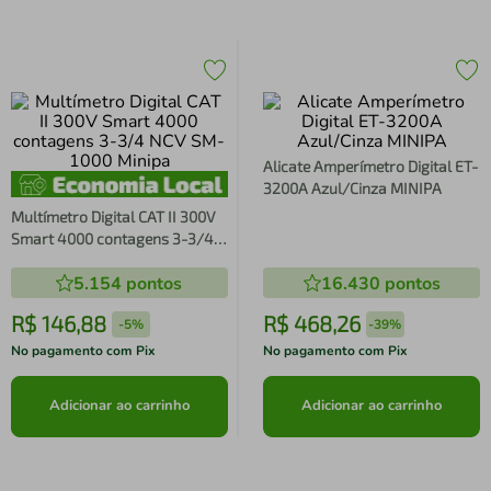
Alicate Amperímetro Digital ET-
3200A Azul/Cinza MINIPA
Multímetro Digital CAT II 300V
Smart 4000 contagens 3-3/4
NCV SM-1000 Minipa
5.154
pontos
16.430
pontos
R$
146
,
88
R$
468
,
26
-
5%
-
39%
No pagamento com Pix
No pagamento com Pix
Adicionar ao carrinho
Adicionar ao carrinho