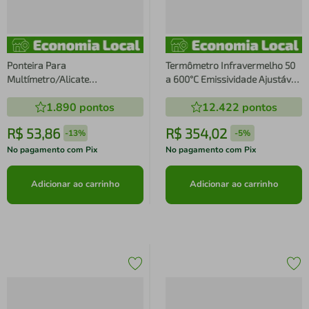
Ponteira Para
Termômetro Infravermelho 50
Multímetro/Alicate
a 600°C Emissividade Ajustável
Amperímetro Garra Jacaré
MT-320B Minipa
1.890
pontos
12.422
pontos
MTL-18 Minipa
R$
53
,
86
R$
354
,
02
-
13%
-
5%
No pagamento com Pix
No pagamento com Pix
Adicionar ao carrinho
Adicionar ao carrinho