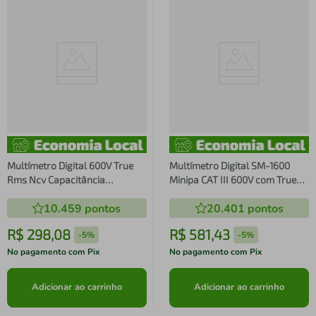
Multímetro Digital 600V True
Multímetro Digital SM-1600
Rms Ncv Capacitância
Minipa CAT III 600V com True
Frequência ET-1507B Minipa
RMS NCV Lanterna e Medição
10.459
pontos
20.401
pontos
de Temperatura
R$
298
,
08
R$
581
,
43
-
5%
-
5%
No pagamento com Pix
No pagamento com Pix
Adicionar ao carrinho
Adicionar ao carrinho