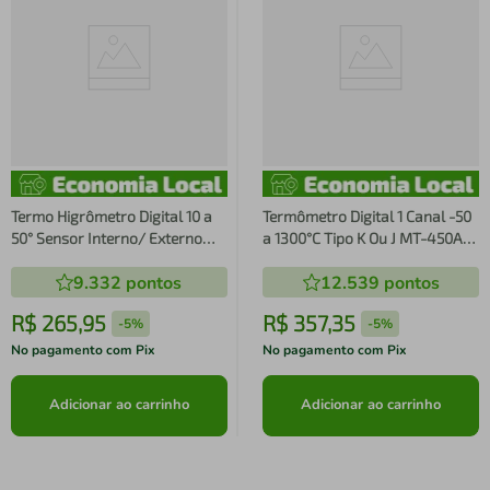
Termo Higrômetro Digital 10 a
Termômetro Digital 1 Canal -50
50° Sensor Interno/ Externo
a 1300°C Tipo K Ou J MT-450A
MT-241A Minipa
Minipa
9.332
pontos
12.539
pontos
R$
265
,
95
R$
357
,
35
-
5%
-
5%
No pagamento com Pix
No pagamento com Pix
Adicionar ao carrinho
Adicionar ao carrinho