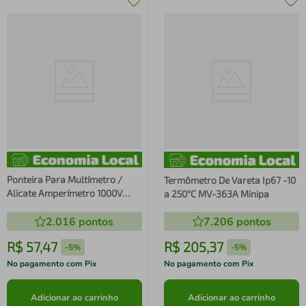
Ponteira Para Multímetro /
Termômetro De Vareta Ip67 -10
Alicate Amperímetro 1000V
a 250°C MV-363A Minipa
MTL-1 Minipa
2.016
pontos
7.206
pontos
R$
57
,
47
R$
205
,
37
-
5%
-
5%
No pagamento com Pix
No pagamento com Pix
Adicionar ao carrinho
Adicionar ao carrinho