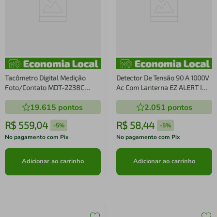
Tacômetro Digital Medição
Detector De Tensão 90 A 1000V
Foto/Contato MDT-2238C
Ac Com Lanterna EZ ALERT I
Minipa
Minipa
19.615
pontos
2.051
pontos
R$
559
,
04
R$
58
,
44
-
5%
-
5%
No pagamento com Pix
No pagamento com Pix
Adicionar ao carrinho
Adicionar ao carrinho