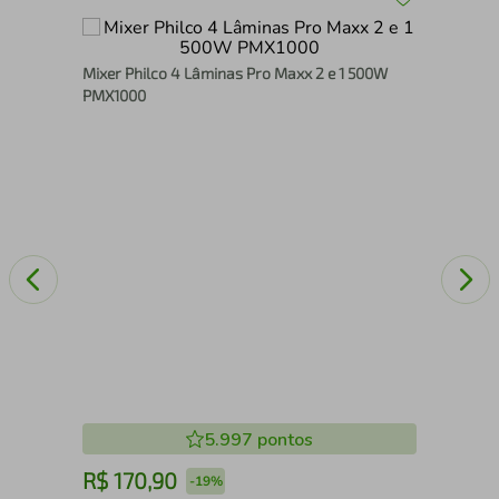
o
Mix
Mixer Philco 4 Lâminas Pro Maxx 2 e 1 500W
OM
PMX1000
5.997
pontos
R$
170
,
90
R
-
19%