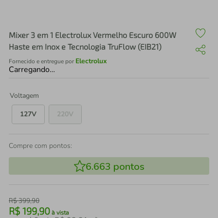
air fryer
4
º
iphone
5
º
Mixer 3 em 1 Electrolux Vermelho Escuro 600W
Haste em Inox e Tecnologia TruFlow (EIB21)
Electrolux
Fornecido e entregue por
Carregando…
Voltagem
127V
220V
Compre com pontos:
6.663
pontos
R$
399
,
90
R$
199
,
90
à vista