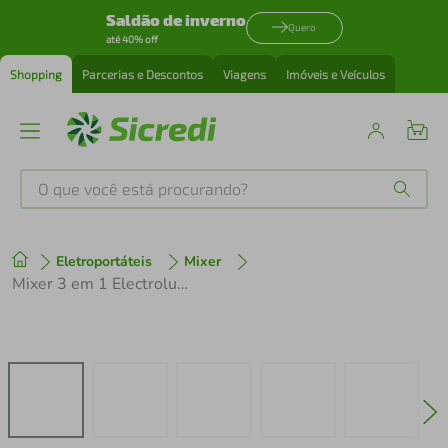
Saldão de inverno
Quero
até 40% off
Shopping
Parcerias e Descontos
Viagens
Imóveis e Veículos
O que você está procurando?
Produtos mais buscados
Eletroportáteis
Mixer
tenis
1
º
Mixer 3 em 1 Electrolux Vermelho Escuro 600W Haste em Inox e Tecnologia TruFlow (EIB21)
cafeteira
2
º
perfume
3
º