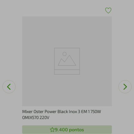
eto
Mix
Mixer Oster Power Black Inox 3 EM 1 750W
OMIX570 220V
9.400
pontos