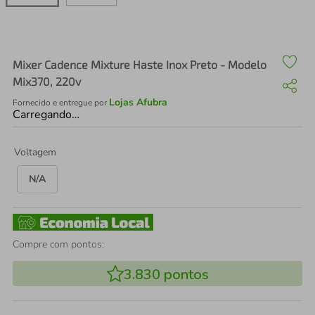
air fryer
4
º
iphone
5
º
Mixer Cadence Mixture Haste Inox Preto - Modelo
Mix370, 220v
Lojas Afubra
Fornecido e entregue por
Carregando…
Voltagem
N/A
Compre com pontos:
3.830
pontos