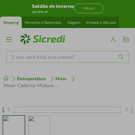
Saldão de inverno
Quero
até 40% off
Shopping
Parcerias e Descontos
Viagens
Imóveis e Veículos
O que você está procurando?
Produtos mais buscados
Eletroportáteis
Mixer
tenis
1
º
Mixer Cadence Mixture Haste Inox Preto - Modelo Mix370, 220v
cafeteira
2
º
perfume
3
º