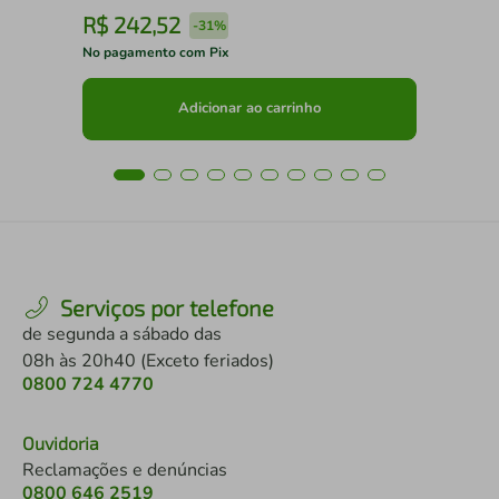
R$
242
,
52
R
-
31%
No pagamento com Pix
No 
Adicionar ao carrinho
Serviços por telefone
de segunda a sábado das
08h às 20h40 (Exceto feriados)
0800 724 4770
Ouvidoria
Reclamações e denúncias
0800 646 2519