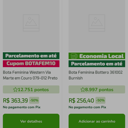
Bota Feminina Western Via
Bota Feminina Bottero 361002
Marte em Couro 079-012 Preto
Burnish
12.751
pontos
8.997
pontos
R$
363
,
39
R$
256
,
40
-
50%
-
50%
No pagamento com Pix
No pagamento com Pix
Ver detalhes
Adicionar ao carrinho