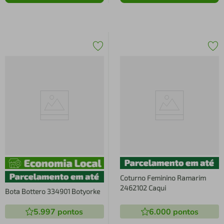
Coturno Feminino Ramarim
2462102 Caqui
Bota Bottero 334901 Botyorke
5.997
pontos
6.000
pontos