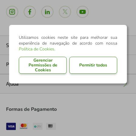
Utilizamos cookies neste site para melhorar sua
experiência de navegação de acordo com nossa
Sobre nós
+
Política de Cookies
.
Gerenciar
Políticas
Permissões de
Permitir todos
+
Cookies
Ajuda
+
Formas de Pagamento