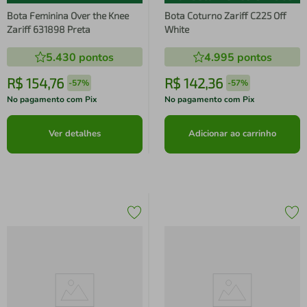
Bota Feminina Over the Knee
Bota Coturno Zariff C225 Off
Zariff 631898 Preta
White
5.430
pontos
4.995
pontos
R$
154
,
76
R$
142
,
36
-
57%
-
57%
No pagamento com Pix
No pagamento com Pix
Ver detalhes
Adicionar ao carrinho