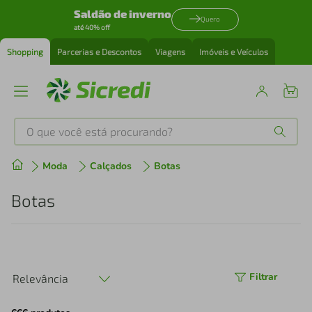
Saldão de inverno
Quero
até 40% off
Shopping
Parcerias e Descontos
Viagens
Imóveis e Veículos
O que você está procurando?
Produtos mais buscados
Moda
Calçados
Botas
tenis
1
º
Botas
cafeteira
2
º
perfume
3
º
Filtrar
Relevância