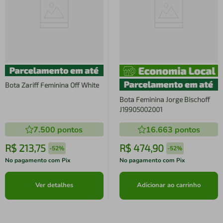
Bota Zariff Feminina Off White
Bota Feminina Jorge Bischoff
J19905002001
7.500
pontos
16.663
pontos
R$
213
,
75
R$
474
,
90
-
52%
-
52%
No pagamento com Pix
No pagamento com Pix
Ver detalhes
Adicionar ao carrinho