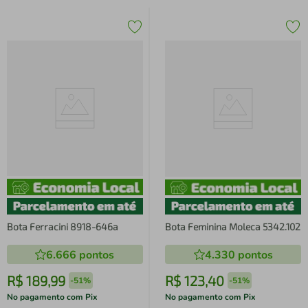
Bota Ferracini 8918-646a
Bota Feminina Moleca 5342.102
6.666
pontos
4.330
pontos
R$
189
,
99
R$
123
,
40
-
51%
-
51%
No pagamento com Pix
No pagamento com Pix