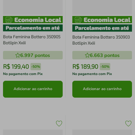
Bota Feminina Bottero 350905
Bota Feminina Bottero 350903
Botlipin Xxiii
Botlipin Xxiii
6.997
pontos
6.663
pontos
R$
199
,
40
R$
189
,
90
-
50%
-
50%
No pagamento com Pix
No pagamento com Pix
Adicionar ao carrinho
Adicionar ao carrinho