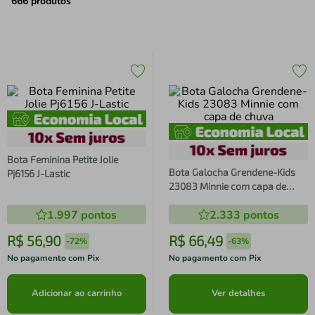
air fryer
4
º
666
produtos
iphone
5
º
Bota Feminina Petite Jolie
Bota Galocha Grendene-Kids
Pj6156 J-Lastic
23083 Minnie com capa de
chuva
1.997
pontos
2.333
pontos
R$
56
,
90
R$
66
,
49
-
72%
-
63%
No pagamento com Pix
No pagamento com Pix
Adicionar ao carrinho
Ver detalhes