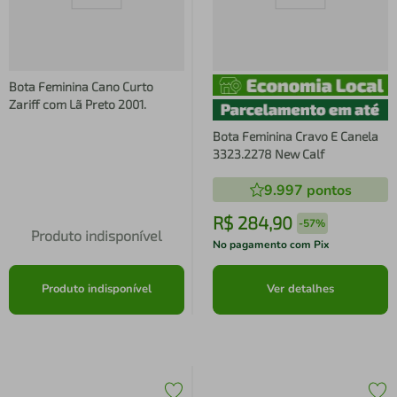
Bota Feminina Cano Curto
Zariff com Lã Preto 2001.
Bota Feminina Cravo E Canela
3323.2278 New Calf
9.997
pontos
R$
284
,
90
-
57%
Produto indisponível
No pagamento com Pix
Produto indisponível
Ver detalhes