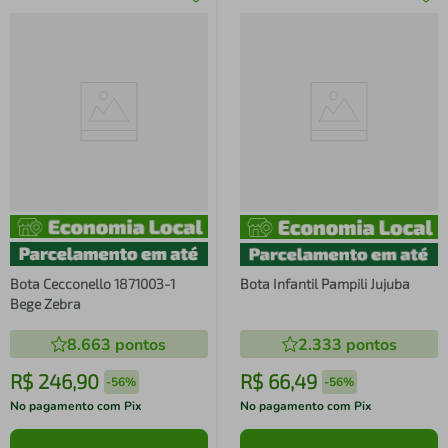
Bota Cecconello 1871003-1
Bota Infantil Pampili Jujuba
Bege Zebra
8.663
pontos
2.333
pontos
R$
246
,
90
R$
66
,
49
-
56%
-
56%
No pagamento com Pix
No pagamento com Pix