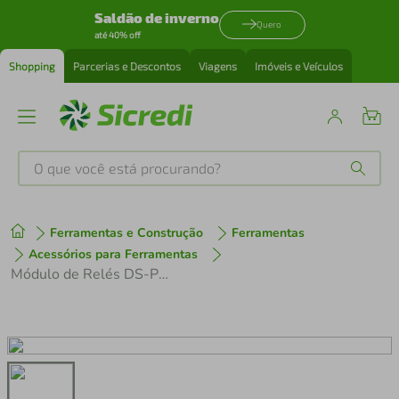
Saldão de inverno
Quero
até 40% off
Shopping
Parcerias e Descontos
Viagens
Imóveis e Veículos
O que você está procurando?
Produtos mais buscados
Ferramentas e Construção
Ferramentas
tenis
1
º
Acessórios para Ferramentas
Módulo de Relés DS-PM1-O4H-H Hikvision
cafeteira
2
º
perfume
3
º