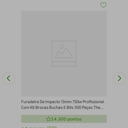
Ali
Furadeira De Impacto 13mm 750w Profissional
Com Kit Brocas Buchas E Bits 300 Peças The
Black Tools - 110V
14.300
pontos