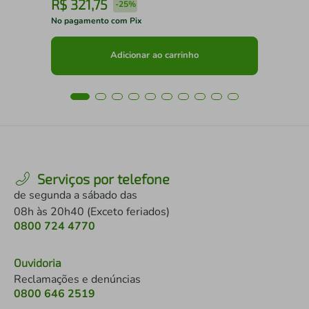
R$
321
,
75
R
-
25%
No pagamento com Pix
No 
Adicionar ao carrinho
Serviços por telefone
de segunda a sábado das
08h às 20h40 (Exceto feriados)
0800 724 4770
Ouvidoria
Reclamações e denúncias
0800 646 2519