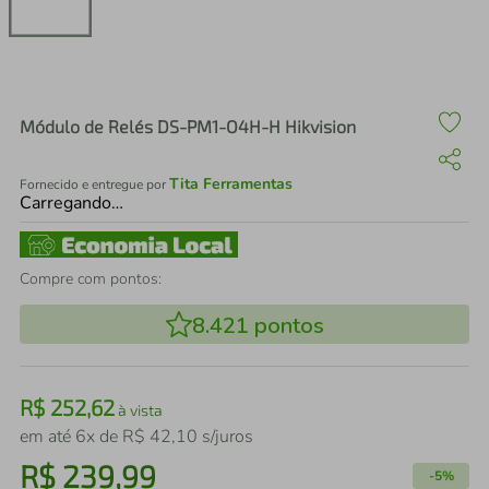
air fryer
4
º
iphone
5
º
Módulo de Relés DS-PM1-O4H-H Hikvision
Tita Ferramentas
Fornecido e entregue por
Carregando…
Compre com pontos:
8.421
pontos
R$
252
,
62
à vista
em até
6
x de
R$
42
,
10
s/juros
R$
239
,
99
-
5%