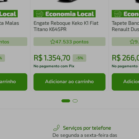
ta Malas
Engate Reboque Keko K1 Fiat
Tapete Band
Titano K645PR
Renault Dus
ntos
47.533
pontos
9
R$
1
.
354
,
70
R$
266
,
%
-
5%
No pagamento com Pix
No pagamento 
arrinho
Adicionar ao carrinho
Adicio
Serviços por telefone
De segunda a sexta-feira das