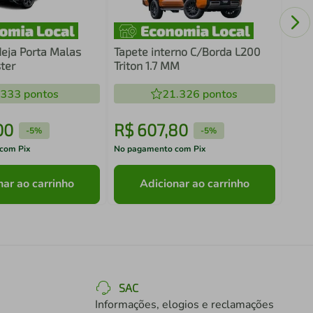
eja Porta Malas
Tapete interno C/Borda L200
ter
Triton 1.7 MM
.333
pontos
21.326
pontos
00
R$
607
,
80
R$
-
5%
-
5%
com Pix
No pagamento com Pix
No pa
nar ao carrinho
Adicionar ao carrinho
SAC
Informações, elogios e reclamações