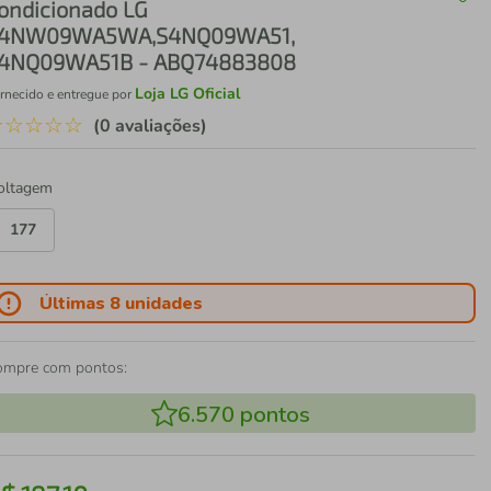
ondicionado LG
4NW09WA5WA,S4NQ09WA51,
4NQ09WA51B - ABQ74883808
Loja LG Oficial
rnecido e entregue por
☆
☆
☆
☆
☆
(0 avaliações)
oltagem
177
Últimas 8 unidades
ompre com pontos:
6.570
pontos