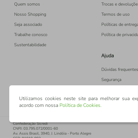
Quem somos
Trocas e devoluçõe
Nosso Shopping
Termos de uso
Seja associado
Políticas de entreg
Trabalhe conosco
Política de privaci
Sustentabilidade
Ajuda
Dúvidas frequente
Segurança
Utilizamos cookies neste site para melhorar sua ex
acordo com nossa
Política de Cookies
.
Confederação Sicredi
CNPJ: 03.795.072/0001-60
Av. Assis Brasil, 3940, J. Lindóia - Porto Alegre