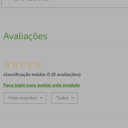
Avaliações
☆
☆
☆
☆
☆
classificação média: 0
(0 avaliações)
Faça login para avaliar este produto
Mais recentes
Todos