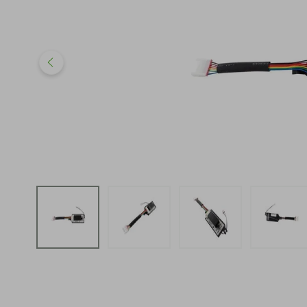
iphone
5
º