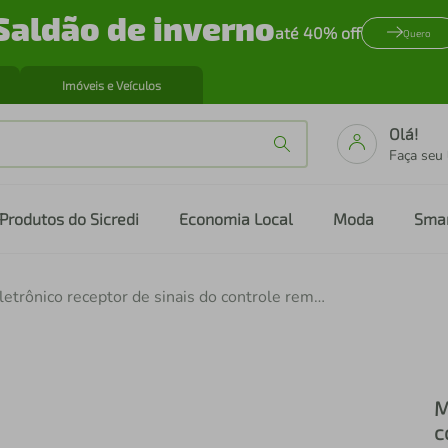
Saldão de inverno
até 40% off
Quero
Imóveis e Veículos
Olá!
Faça seu
Produtos do Sicredi
Economia Local
Moda
Sma
Módulo eletrônico receptor de sinais do controle remoto da evaporadora Ar Condicionado LG S4NW09WA5WA,S4NQ09WA51, S4NQ09WA51B - ABQ74883808
M
c