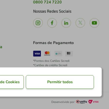
0800 724 7220
Nossas Redes Sociais
Formas de Pagamento
ia
*Pontos dos Cartões Sicredi
*Cartões de crédito Sicredi
*Boleto exclusivo para associados PJ
*É vedada a cobrança de preço superior, valor ou
encargo adicional para pagamentos por meio de
 de Cookies
Permitir todos
Pix à vista.
Desenvolvido por