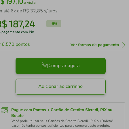
R$
197
,
10
à vista
m até
6
x de
R$
32
,
85
s/juros
R$
187
,
24
-
5%
 pagamento com Pix
6.570
pontos
Ver formas de pagamento
Comprar agora
Adicionar ao carrinho
Pague com Pontos + Cartão de Crédito Sicredi, PIX ou
Boleto
Você pode utilizar seus Cartões de Crédito Sicredi , PIX ou Boleto*
caso não tenha pontos suficientes para a compra deste produto.