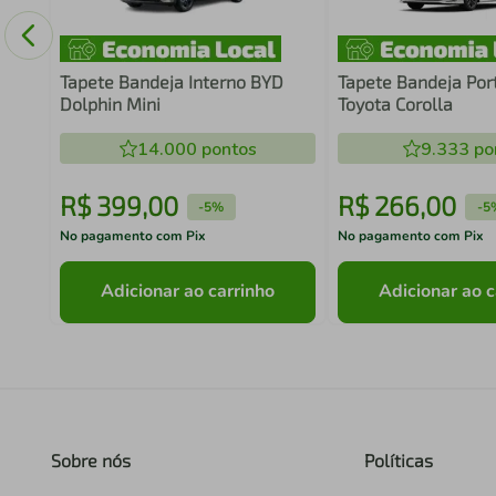
Tapete Bandeja Interno BYD
Tapete Bandeja Por
Dolphin Mini
Toyota Corolla
14.000
pontos
9.333
po
R$
399
,
00
R$
266
,
00
-
5%
-
5
No pagamento com Pix
No pagamento com Pix
Adicionar ao carrinho
Adicionar ao c
Sobre nós
Políticas