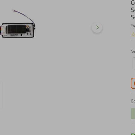
C
S
S
Fo
V
C