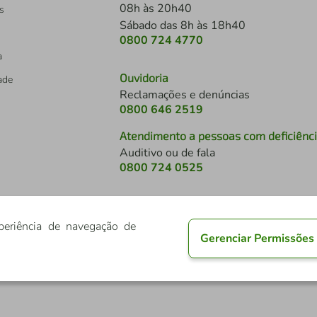
08h às 20h40
s
Sábado das 8h às 18h40
0800 724 4770
a
Ouvidoria
dade
Reclamações e denúncias
0800 646 2519
Atendimento a pessoas com deficiênc
Auditivo ou de fala
s
0800 724 0525
periência de navegação de
Gerenciar Permissões