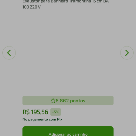
Exaustor para Banheiro Tramontina 15 cm BA
Aço
100 220 V
6.862
pontos
R$
195
,
56
R
-
5%
No pagamento com Pix
No 
Adicionar ao carrinho