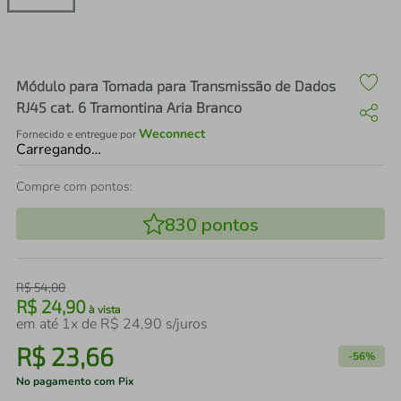
air fryer
4
º
iphone
5
º
Módulo para Tomada para Transmissão de Dados
RJ45 cat. 6 Tramontina Aria Branco
Weconnect
Fornecido e entregue por
Carregando…
Compre com pontos:
830
pontos
R$
54
,
00
R$
24
,
90
à vista
em até
1
x de
R$
24
,
90
s/juros
R$
23
,
66
-
56%
No pagamento com Pix