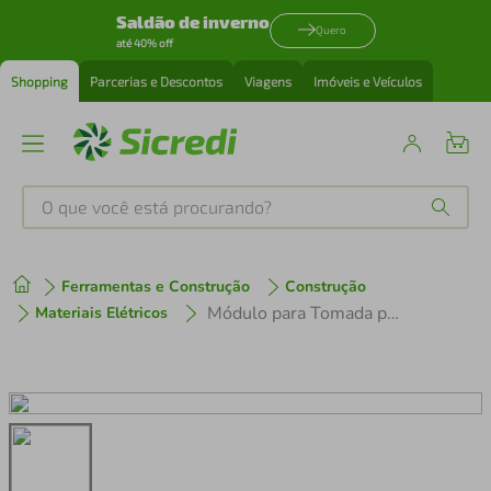
Saldão de inverno
Quero
até 40% off
Shopping
Parcerias e Descontos
Viagens
Imóveis e Veículos
O que você está procurando?
Produtos mais buscados
Ferramentas e Construção
Construção
tenis
1
º
Módulo para Tomada para Transmissão de Dados RJ45 cat. 6 Tramontina Aria Branco
Materiais Elétricos
cafeteira
2
º
perfume
3
º