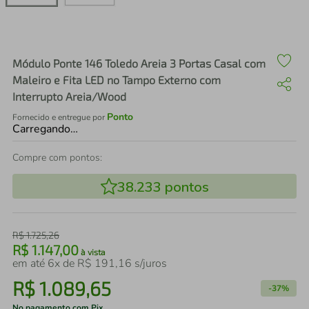
air fryer
4
º
iphone
5
º
Módulo Ponte 146 Toledo Areia 3 Portas Casal com
Maleiro e Fita LED no Tampo Externo com
Interrupto Areia/Wood
Ponto
Fornecido e entregue por
Carregando…
Compre com pontos:
38.233
pontos
R$
1
.
725
,
26
R$
1
.
147
,
00
à vista
em até
6
x de
R$
191
,
16
s/juros
R$
1
.
089
,
65
-
37%
No pagamento com Pix