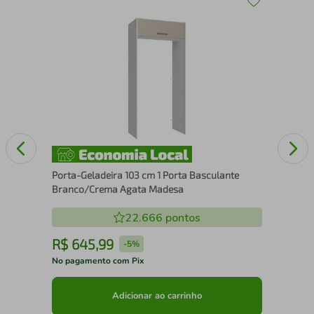
Por
Rus
Porta-Geladeira 103 cm 1 Porta Basculante
Branco/Crema Agata Madesa
22.666
pontos
R$
645
,
99
R
-
5%
No pagamento com Pix
No 
Adicionar ao carrinho