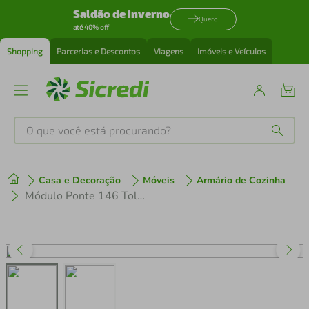
Saldão de inverno
Quero
até 40% off
Shopping
Parcerias e Descontos
Viagens
Imóveis e Veículos
O que você está procurando?
Produtos mais buscados
Casa e Decoração
Móveis
Armário de Cozinha
tenis
1
º
Módulo Ponte 146 Toledo Areia 3 Portas Casal com Maleiro e Fita LED no Tampo Externo com Interrupto Areia/Wood
cafeteira
2
º
perfume
3
º