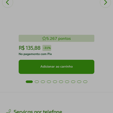
5.267
pontos
R$
135
,
88
R
-
31%
No pagamento com Pix
No 
Adicionar ao carrinho
Serviços por telefone