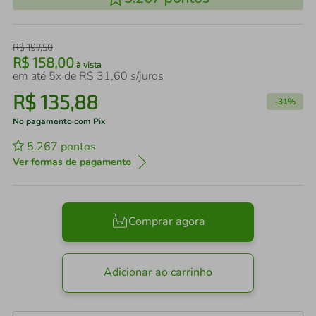
R$
197
,
50
R$
158
,
00
à vista
em até
5
x de
R$
31
,
60
s/juros
R$
135
,
88
-
31%
No pagamento com Pix
5.267
pontos
Ver formas de pagamento
Comprar agora
Adicionar ao carrinho