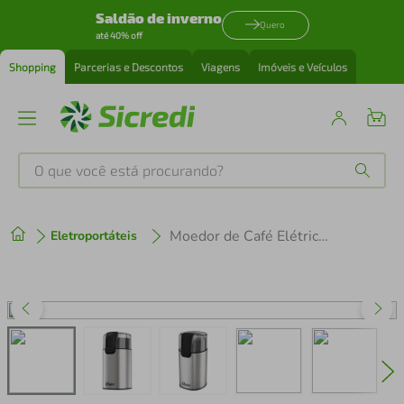
Saldão de inverno
Quero
até 40% off
Shopping
Parcerias e Descontos
Viagens
Imóveis e Veículos
O que você está procurando?
Produtos mais buscados
Moedor de Café Elétrico Oster Inox 150W 220V OMDR110
Eletroportáteis
tenis
1
º
cafeteira
2
º
perfume
3
º