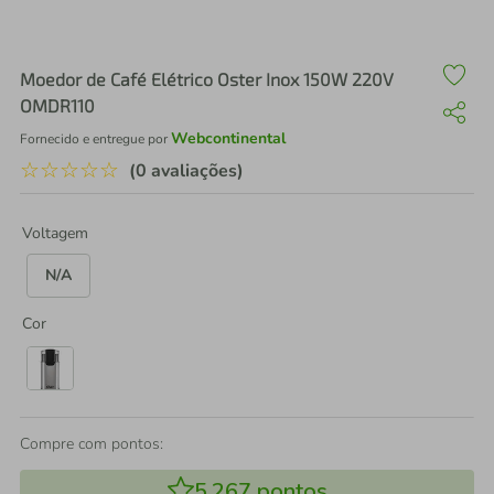
air fryer
4
º
iphone
5
º
Moedor de Café Elétrico Oster Inox 150W 220V
OMDR110
Webcontinental
Fornecido e entregue por
☆
☆
☆
☆
☆
(0 avaliações)
Voltagem
N/A
Cor
Compre com pontos:
5.267
pontos