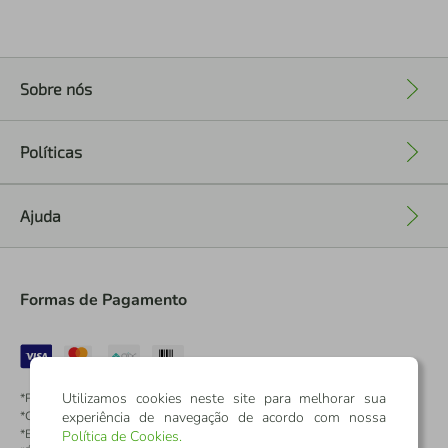
Sobre nós
+
Políticas
+
Ajuda
+
Formas de Pagamento
Utilizamos cookies neste site para melhorar sua
*Pontos dos Cartões Sicredi
experiência de navegação de acordo com nossa
*Cartões Sicredi
*Boleto exclusivo para associados PJ
Política de Cookies
.