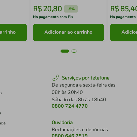
R$
20
,
80
R$
85
,
4
-
5%
No pagamento com Pix
No pagamento 
arrinho
Adicionar ao carrinho
Adicio
Serviços por telefone
De segunda a sexta-feira das
08h às 20h40
s
Sábado das 8h às 18h40
0800 724 4770
a
Ouvidoria
dade
Reclamações e denúncias
0800 646 2519