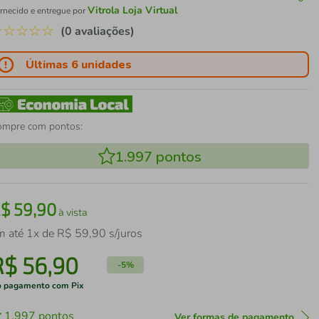
Vitrola Loja Virtual
rnecido e entregue por
☆
☆
☆
☆
☆
(0 avaliações)
Últimas 6 unidades
ompre com pontos:
1.997
pontos
R$
59
,
90
à vista
m até
1
x de
R$
59
,
90
s/juros
R$
56
,
90
-
5%
 pagamento com Pix
1.997
pontos
Ver formas de pagamento