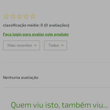
☆
☆
☆
☆
☆
classificação média: 0
(0 avaliações)
Faça login para avaliar este produto
Mais recentes
Todos
Nenhuma avaliação
Quem viu isto, também viu...