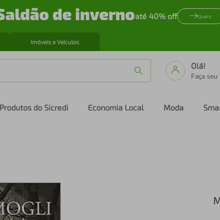
Saldão de inverno
até 40% off
Quero
Imóveis e Veículos
Olá!
Faça seu
Produtos do Sicredi
Economia Local
Moda
Sma
M