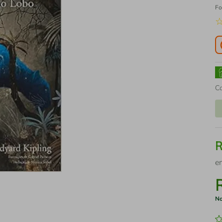
Fo
C
e
No