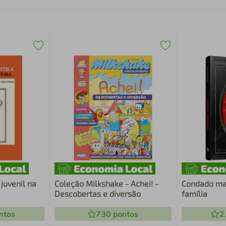
 juvenil na
Coleção Milkshake - Achei! -
Condado mal
Descobertas e diversão
família
ntos
730
pontos
2