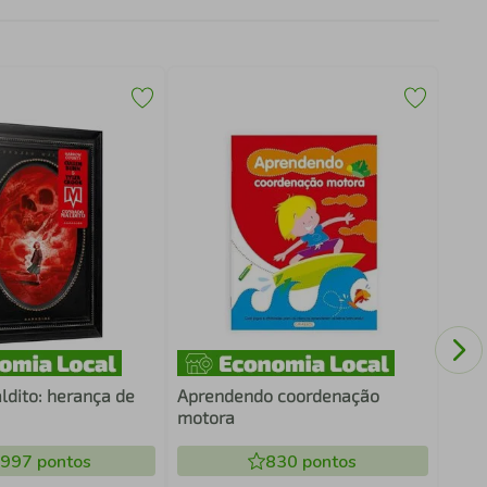
O P
dito: herança de
Aprendendo coordenação
motora
.997
pontos
830
pontos