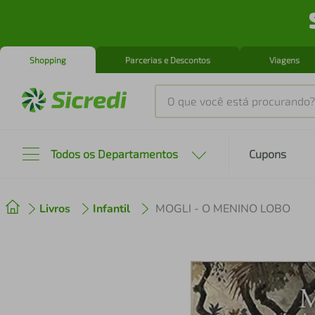
Shopping
Parcerias e Descontos
Viagens
O que você está procurando?
Produtos mais buscados
Todos os Departamentos
Cupons
tenis
1
º
Livros
Infantil
MOGLI - O MENINO LOBO
cafeteira
2
º
perfume
3
º
air fryer
4
º