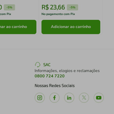
0
R$
23
,
66
R$
-
5%
-
5%
com Pix
No pagamento com Pix
No pa
nar ao carrinho
Adicionar ao carrinho
SAC
Informações, elogios e reclamações
0800 724 7220
Nossas Redes Sociais