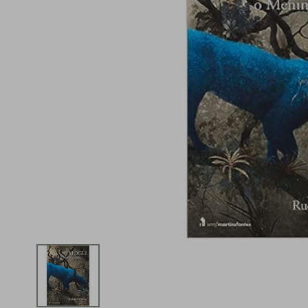
iphone
5
º