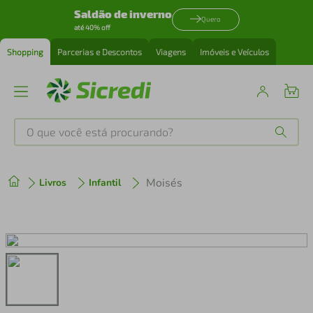
Saldão de inverno
Quero
até 40% off
Shopping
Parcerias e Descontos
Viagens
Imóveis e Veículos
O que você está procurando?
Produtos mais buscados
Moisés
Livros
Infantil
tenis
1
º
cafeteira
2
º
perfume
3
º