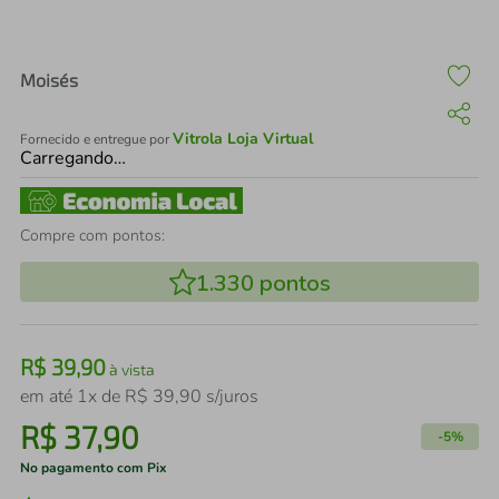
air fryer
4
º
iphone
5
º
Moisés
Vitrola Loja Virtual
Fornecido e entregue por
Carregando…
Compre com pontos:
1.330
pontos
R$
39
,
90
à vista
em até
1
x de
R$
39
,
90
s/juros
R$
37
,
90
-
5%
No pagamento com Pix