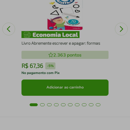
Livro Abremente escrever e apagar: formas
2.363
pontos
R$
67
,
36
R
-
5%
No pagamento com Pix
No 
Adicionar ao carrinho