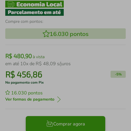
Compre com pontos:
16.030
pontos
R$
480
,
90
à vista
em até
10
x de
R$
48
,
09
s/juros
R$
456
,
86
-
5%
No pagamento com Pix
16.030
pontos
Ver formas de pagamento
Comprar agora