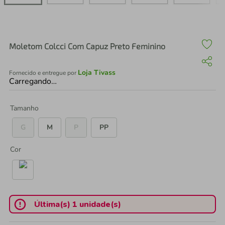
air fryer
4
º
iphone
5
º
Moletom Colcci Com Capuz Preto Feminino
Loja Tivass
Fornecido e entregue por
Carregando…
Tamanho
G
M
P
PP
Cor
Última(s) 1 unidade(s)