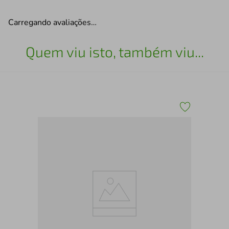
Carregando avaliações…
Quem viu isto, também viu...
Blu
2