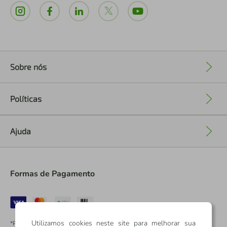
Sobre nós
+
Políticas
+
Ajuda
+
Formas de Pagamento
Utilizamos cookies neste site para melhorar sua
*Pontos dos Cartões Sicredi