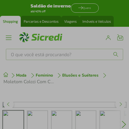
Saldão de inverno
Quero
até 40% off
Shopping
Parcerias e Descontos
Viagens
Imóveis e Veículos
O que você está procurando?
Produtos mais buscados
Moda
Feminino
Blusões e Suéteres
tenis
1
º
Moletom Colcci Com Capuz Preto Feminino
cafeteira
2
º
perfume
3
º