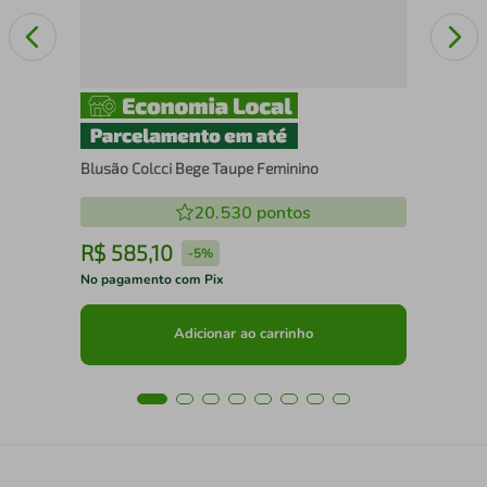
Blusão Colcci Bege Taupe Feminino
20.530
pontos
R$
585
,
10
R
-
5%
No pagamento com Pix
No 
Adicionar ao carrinho