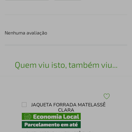
Nenhuma avaliação
Quem viu isto, também viu...
uma
JA