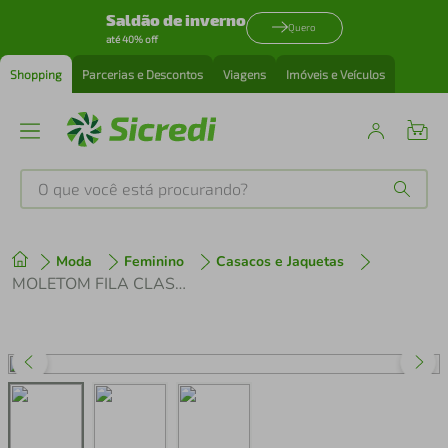
Saldão de inverno
Quero
até 40% off
Shopping
Parcerias e Descontos
Viagens
Imóveis e Veículos
O que você está procurando?
Produtos mais buscados
Moda
Feminino
Casacos e Jaquetas
tenis
1
º
MOLETOM FILA CLASSIC B-BRON FEMININO
cafeteira
2
º
perfume
3
º