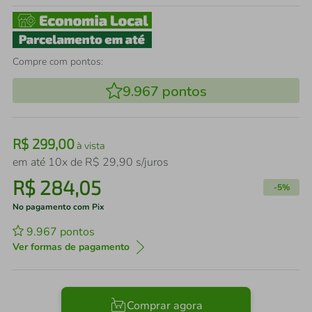
Compre com pontos:
9.967
pontos
R$
299
,
00
à vista
em até
10
x de
R$
29
,
90
s/juros
R$
284
,
05
-
5%
No pagamento com Pix
9.967
pontos
Ver formas de pagamento
Comprar agora