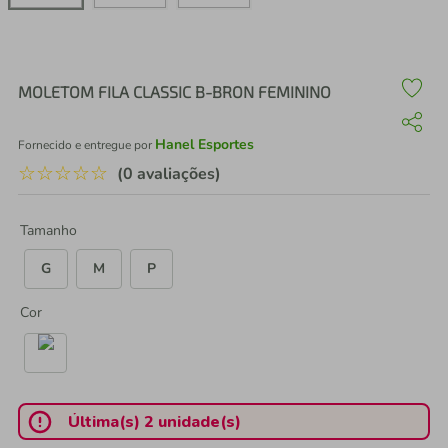
air fryer
4
º
iphone
5
º
MOLETOM FILA CLASSIC B-BRON FEMININO
Hanel Esportes
Fornecido e entregue por
☆
☆
☆
☆
☆
(0 avaliações)
Tamanho
G
M
P
Cor
Última(s) 2 unidade(s)