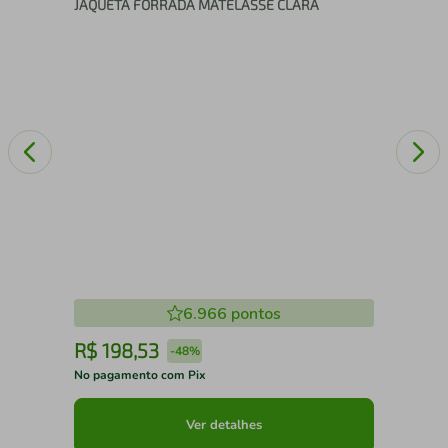
JAQUETA FORRADA MATELASSÊ CLARA
6.966
pontos
R$
198
,
53
R
-
48%
No pagamento com Pix
No 
Ver detalhes