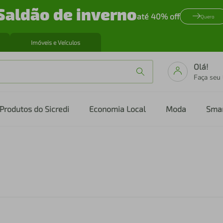
Saldão de inverno
até 40% off
Quero
Imóveis e Veículos
Olá!
Faça seu
Produtos do Sicredi
Economia Local
Moda
Sma