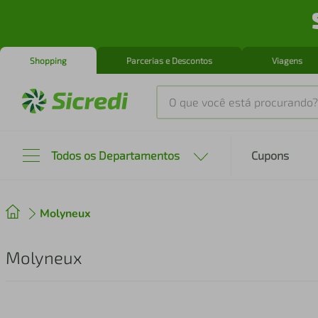
Shopping
Parcerias e Descontos
Viagens
O que você está procurando?
Produtos mais buscados
Todos os Departamentos
Cupons
tenis
1
º
Molyneux
cafeteira
2
º
perfume
3
º
Molyneux
air fryer
4
º