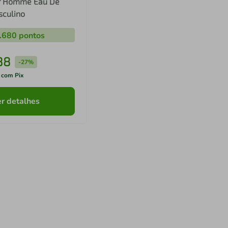
r Homme Eau De
sculino
.680
pontos
88
-
27%
 com Pix
r detalhes