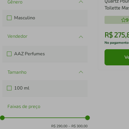
Quartz Pou
Gênero
Toilette Ma
Masculino
9
R$
275
,
No pagamento
AAZ Perfumes
Ve
Tamanho
100 ml
Faixas de preço
R$ 290,00
–
R$ 300,00