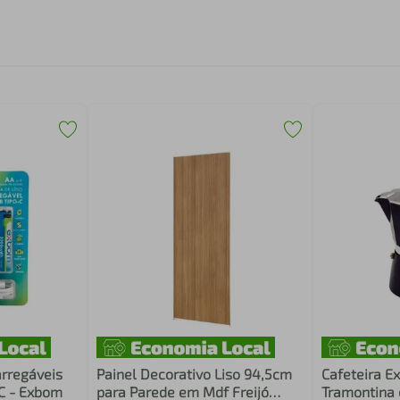
arregáveis
Painel Decorativo Liso 94,5cm
Cafeteira Ex
-C - Exbom
para Parede em Mdf Freijó
Tramontina 