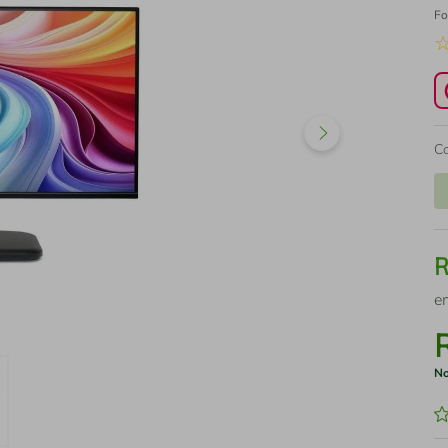
Fo
C
e
No