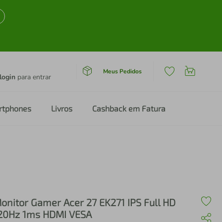
Meus Pedidos
login
para entrar
rtphones
Livros
Cashback em Fatura
onitor Gamer Acer 27 EK271 IPS Full HD
20Hz 1ms HDMI VESA