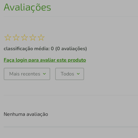
Avaliações
☆
☆
☆
☆
☆
classificação média: 0
(0 avaliações)
Faça login para avaliar este produto
Mais recentes
Todos
Nenhuma avaliação