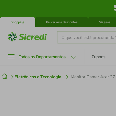
Shopping
Parcerias e Descontos
Viagens
O que você está procurando?
Produtos mais buscados
Todos os Departamentos
Cupons
tenis
1
º
Eletrônicos e Tecnologia
cafeteira
2
º
perfume
3
º
air fryer
4
º