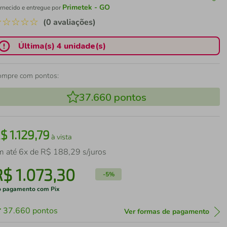
Primetek - GO
rnecido e entregue por
☆
☆
☆
☆
☆
(0 avaliações)
Última(s) 4 unidade(s)
ompre com pontos:
37.660
pontos
R$
1
.
129
,
79
à vista
m até
6
x de
R$
188
,
29
s/juros
R$
1
.
073
,
30
-
5%
 pagamento com Pix
37.660
pontos
Ver formas de pagamento