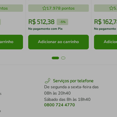
Dalla Costa
com Cabo e
ntos
17.978
pontos
5
R$
512
,
38
R$
162
,
7
-
5%
No pagamento com Pix
No pagamento 
arrinho
Adicionar ao carrinho
Adicio
Serviços por telefone
De segunda a sexta-feira das
08h às 20h40
s
Sábado das 8h às 18h40
0800 724 4770
a