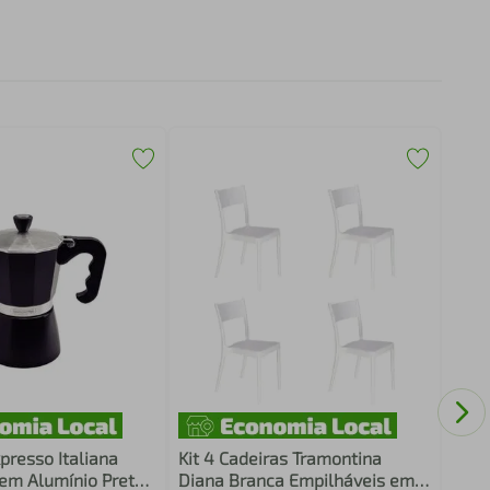
Conj
Mari
Pret
presso Italiana
Kit 4 Cadeiras Tramontina
em Alumínio Preto
Diana Branca Empilháveis em