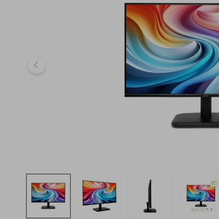
iphone
5
º