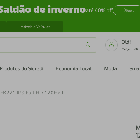
Saldão de inverno
até 40% off
Quero
Imóveis e Veículos
Olá!
Faça seu
Produtos do Sicredi
Economia Local
Moda
Sma
Monitor Gamer Acer 27 EK271 IPS Full HD 120Hz 1ms HDMI VESA
M
1