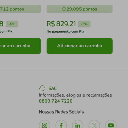
m Nylon 320 ml
Polipropileno
.712
pontos
29.095
pontos
8
R$
829
,
21
R$
-
5%
-
5%
com Pix
No pagamento com Pix
No pa
nar ao carrinho
Adicionar ao carrinho
SAC
Informações, elogios e reclamações
0800 724 7220
Nossas Redes Sociais