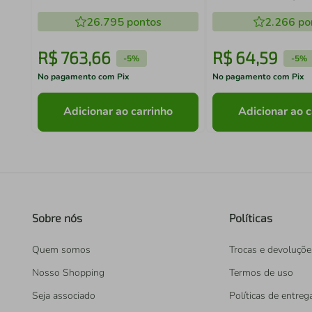
5,5 Litros Outlet
26.795
pontos
2.266
po
R$
763
,
66
R$
64
,
59
-
5%
-
5%
No pagamento com Pix
No pagamento com Pix
Adicionar ao carrinho
Adicionar ao c
Sobre nós
Políticas
Quem somos
Trocas e devoluçõe
Nosso Shopping
Termos de uso
Seja associado
Políticas de entreg