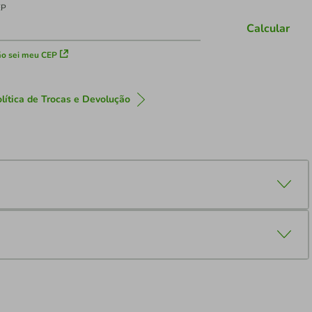
EP
Calcular
o sei meu CEP
lítica de Trocas e Devolução