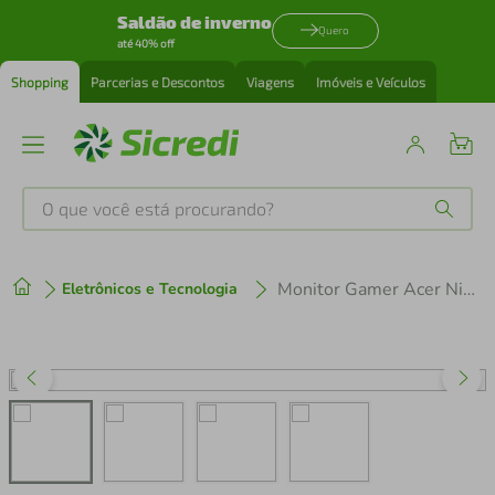
Saldão de inverno
Quero
até 40% off
Shopping
Parcerias e Descontos
Viagens
Imóveis e Veículos
O que você está procurando?
Produtos mais buscados
Monitor Gamer Acer Nitro 23,8” 200Hz 1ms Full HD KG241Y
Eletrônicos e Tecnologia
tenis
1
º
cafeteira
2
º
perfume
3
º