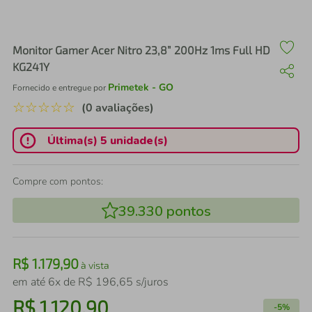
air fryer
4
º
iphone
5
º
Monitor Gamer Acer Nitro 23,8” 200Hz 1ms Full HD
KG241Y
Primetek - GO
Fornecido e entregue por
☆
☆
☆
☆
☆
(0 avaliações)
Última(s) 5 unidade(s)
Compre com pontos:
39.330
pontos
R$
1
.
179
,
90
à vista
em até
6
x de
R$
196
,
65
s/juros
R$
1
.
120
,
90
-
5%