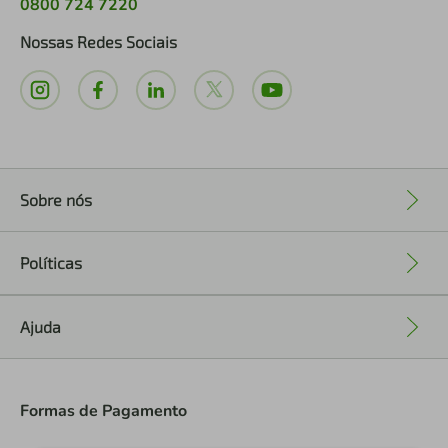
0800 724 7220
Nossas Redes Sociais
Sobre nós
+
Políticas
+
Ajuda
+
Formas de Pagamento