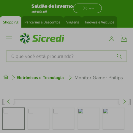
Saldão de inverno
Quero
até 40% off
Shopping
Parcerias e Descontos
Viagens
Imóveis e Veículos
O que você está procurando?
Produtos mais buscados
Monitor Gamer Philips Evnia 27” Full HD IPS 144Hz HDMI DP
Eletrônicos e Tecnologia
tenis
1
º
cafeteira
2
º
perfume
3
º