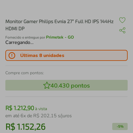
air fryer
4
º
iphone
5
º
Monitor Gamer Philips Evnia 27” Full HD IPS 144Hz
HDMI DP
Primetek - GO
Fornecido e entregue por
Carregando…
Últimas 8 unidades
Compre com pontos:
40.430
pontos
R$
1
.
212
,
90
à vista
em até
6
x de
R$
202
,
15
s/juros
R$
1
.
152
,
26
-
5%