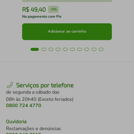
R$
49
,
40
R
-
5%
No pagamento com Pix
No 
Adicionar ao carrinho
Serviços por telefone
de segunda a sábado das
08h às 20h40 (Exceto feriados)
0800 724 4770
Ouvidoria
Reclamações e denúncias