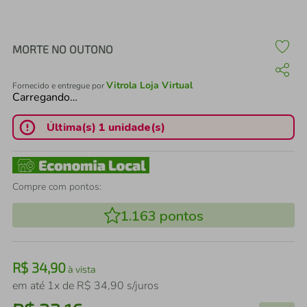
air fryer
4
º
iphone
5
º
MORTE NO OUTONO
Vitrola Loja Virtual
Fornecido e entregue por
Carregando…
Última(s) 1 unidade(s)
Compre com pontos:
1.163
pontos
R$
34
,
90
à vista
em até
1
x de
R$
34
,
90
s/juros