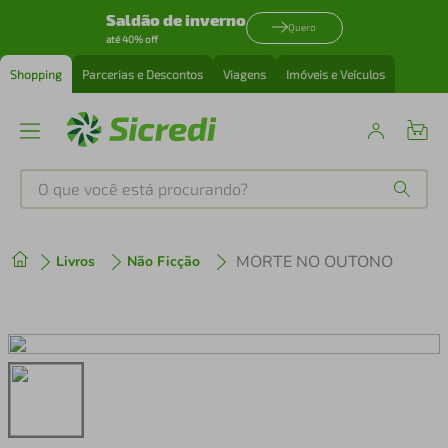
Saldão de inverno
Quero
até 40% off
Shopping
Parcerias e Descontos
Viagens
Imóveis e Veículos
O que você está procurando?
Produtos mais buscados
MORTE NO OUTONO
Livros
Não Ficção
tenis
1
º
cafeteira
2
º
perfume
3
º