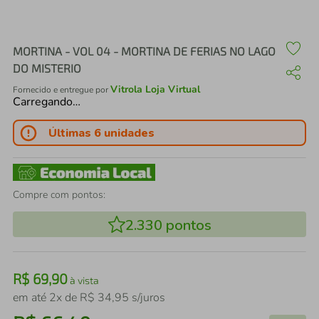
air fryer
4
º
iphone
5
º
MORTINA - VOL 04 - MORTINA DE FERIAS NO LAGO
DO MISTERIO
Vitrola Loja Virtual
Fornecido e entregue por
Carregando…
Últimas 6 unidades
Compre com pontos:
2.330
pontos
R$
69
,
90
à vista
em até
2
x de
R$
34
,
95
s/juros