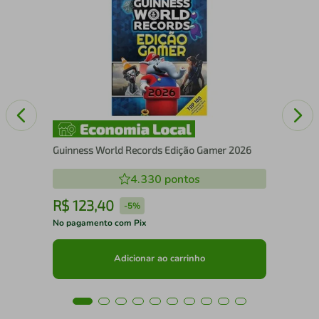
Já 
Guinness World Records Edição Gamer 2026
4.330
pontos
R$
123
,
40
R
-
5%
No pagamento com Pix
No 
Adicionar ao carrinho