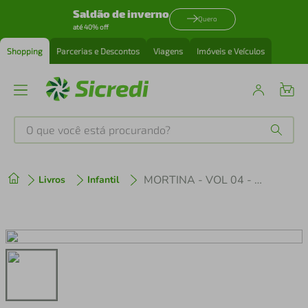
Saldão de inverno
Quero
até 40% off
Shopping
Parcerias e Descontos
Viagens
Imóveis e Veículos
O que você está procurando?
Produtos mais buscados
MORTINA - VOL 04 - MORTINA DE FERIAS NO LAGO DO MISTERIO
Livros
Infantil
tenis
1
º
cafeteira
2
º
perfume
3
º