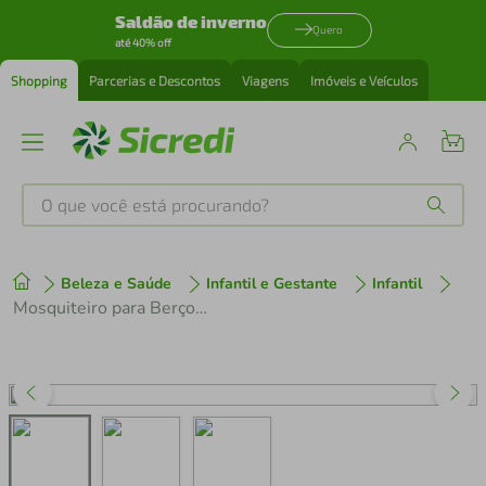
Saldão de inverno
Quero
até 40% off
Shopping
Parcerias e Descontos
Viagens
Imóveis e Veículos
O que você está procurando?
Produtos mais buscados
Beleza e Saúde
Infantil e Gestante
Infantil
tenis
1
º
Mosquiteiro para Berço Buba
cafeteira
2
º
perfume
3
º