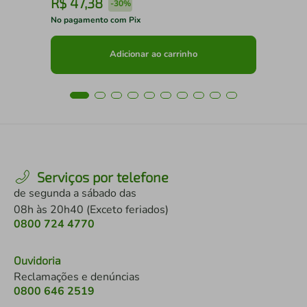
R$
47
,
38
R
-
30%
No pagamento com Pix
No 
Adicionar ao carrinho
Serviços por telefone
de segunda a sábado das
08h às 20h40 (Exceto feriados)
0800 724 4770
Ouvidoria
Reclamações e denúncias
0800 646 2519