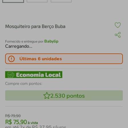
air fryer
4
º
iphone
5
º
Mosquiteiro para Berço Buba
Babylip
Fornecido e entregue por
Carregando…
Últimas 6 unidades
Compre com pontos:
2.530
pontos
R$
79
,
90
R$
75
,
90
à vista
em até
2
x de
R$
37
,
95
s/juros