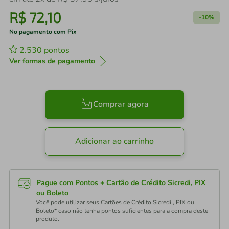
R$
72
,
10
-
10%
No pagamento com Pix
2.530
pontos
Ver formas de pagamento
Comprar agora
Adicionar ao carrinho
Pague com Pontos + Cartão de Crédito Sicredi, PIX
ou Boleto
Você pode utilizar seus Cartões de Crédito Sicredi , PIX ou
Boleto* caso não tenha pontos suficientes para a compra deste
produto.