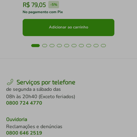
R$
79
,
05
R
-
5%
No pagamento com Pix
No 
Adicionar ao carrinho
Serviços por telefone
de segunda a sábado das
08h às 20h40 (Exceto feriados)
0800 724 4770
Ouvidoria
Reclamações e denúncias
0800 646 2519