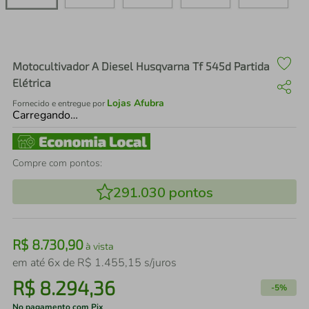
air fryer
4
º
iphone
5
º
Motocultivador A Diesel Husqvarna Tf 545d Partida
Elétrica
Lojas Afubra
Fornecido e entregue por
Carregando…
Compre com pontos:
291.030
pontos
R$
8
.
730
,
90
à vista
em até
6
x de
R$
1
.
455
,
15
s/juros
R$
8
.
294
,
36
-
5%
No pagamento com Pix