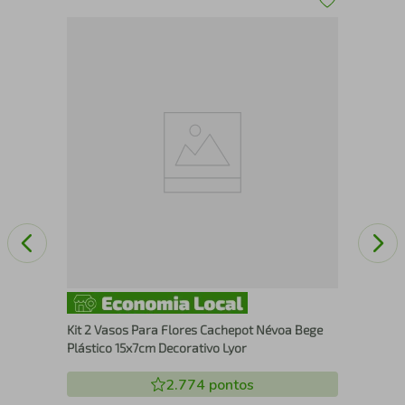
Man
Von
Kit 2 Vasos Para Flores Cachepot Névoa Bege
Plástico 15x7cm Decorativo Lyor
2.774
pontos