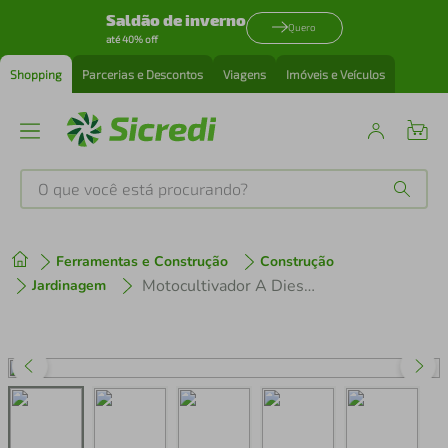
Saldão de inverno
Quero
até 40% off
Shopping
Parcerias e Descontos
Viagens
Imóveis e Veículos
O que você está procurando?
Produtos mais buscados
Ferramentas e Construção
Construção
tenis
1
º
Motocultivador A Diesel Husqvarna Tf 545d Partida Elétrica
Jardinagem
cafeteira
2
º
perfume
3
º