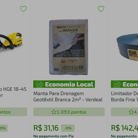
o HGE 18-45
Manta Para Drenagem
Limitador D
er
Geotêxtil Branca 2m² - Verdeal
Borda Fina 
Verdeal
ntos
1.093
pontos
4
R$
31
,
16
R$
142
,
19%
-
5%
No pagamento com Pix
No pagamento 