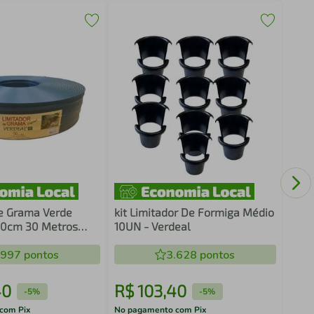
Limi
Bord
Met
e Grama Verde
kit Limitador De Formiga Médio
10cm 30 Metros
10UN - Verdeal
.997
pontos
3.628
pontos
40
R$
103
,
40
R$
-
5%
-
5%
com Pix
No pagamento com Pix
No pa