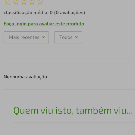
☆
☆
☆
☆
☆
classificação média: 0
(0 avaliações)
Faça login para avaliar este produto
Mais recentes
Todos
Nenhuma avaliação
Quem viu isto, também viu...