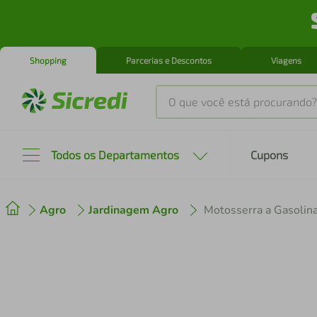
Shopping
Parcerias e Descontos
Viagens
O que você está procurando?
Produtos mais buscados
Todos os Departamentos
Cupons
tenis
1
º
Agro
Jardinagem Agro
cafeteira
2
º
perfume
3
º
air fryer
4
º