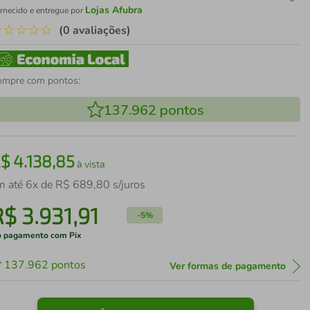
Lojas Afubra
rnecido e entregue por
☆
☆
☆
☆
☆
(0 avaliações)
ompre com pontos:
137.962
pontos
R$
4
.
138
,
85
à vista
m até
6
x de
R$
689
,
80
s/juros
R$
3
.
931
,
91
-
5%
 pagamento com Pix
137.962
pontos
Ver formas de pagamento