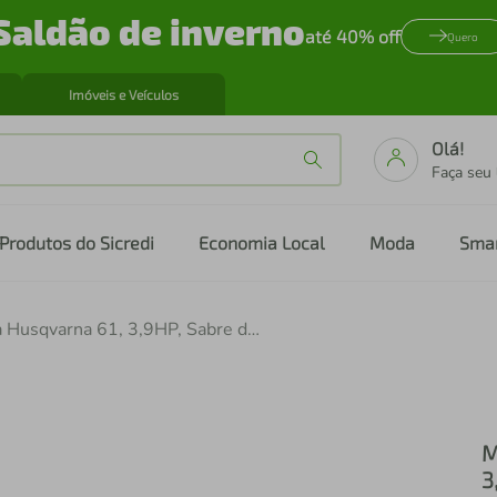
Saldão de inverno
até 40% off
Quero
Imóveis e Veículos
Olá!
Faça seu
Produtos do Sicredi
Economia Local
Moda
Sma
Motosserra a Gasolina Husqvarna 61, 3,9HP, Sabre de 18"
M
3