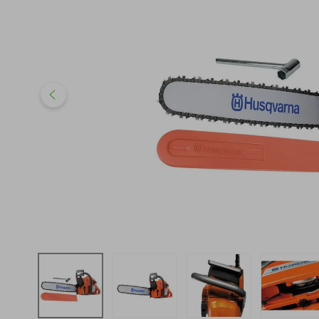
iphone
5
º