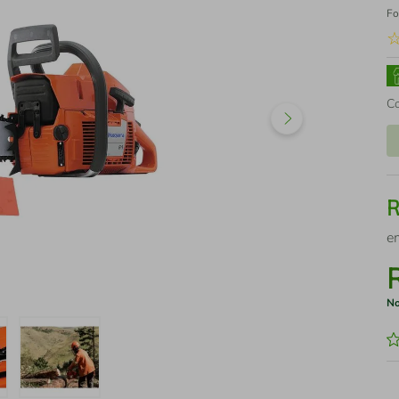
Fo
C
e
No