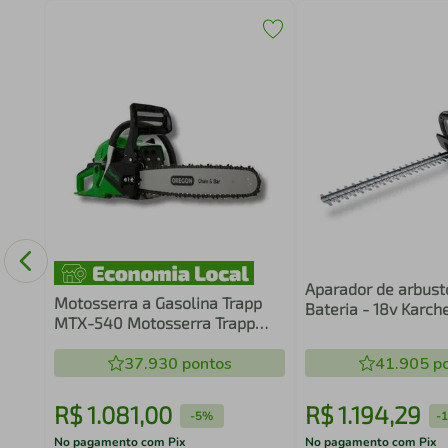
-
Aparador de arbust
Motosserra a Gasolina Trapp
Bateria - 18v Karch
MTX-540 Motosserra Trapp
Mtx-540 54,6cc Sabre
18"*3935038
37.930
pontos
41.905
po
R$
1
.
081
,
00
R$
1
.
194
,
29
-
5%
-
No pagamento com Pix
No pagamento com Pix