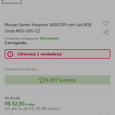
air fryer
4
º
iphone
5
º
Mouse Gamer Hoopson 3600 DPI com Led RGB
Cinza MSG-200-CZ
Weconnect
Fornecido e entregue por
Carregando…
Última(s) 1 unidade(s)
Compre com pontos:
3.097
pontos
R$
162
,
00
R$
92
,
90
à vista
em até
3
x de
R$
30
,
96
s/juros