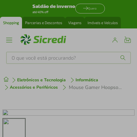
Saldão de inverno
Quero
até 40% off
Shopping
Parcerias e Descontos
Viagens
Imóveis e Veículos
O que você está procurando?
Produtos mais buscados
Eletrônicos e Tecnologia
Informática
tenis
1
º
Mouse Gamer Hoopson 3600 DPI com Led RGB Cinza MSG-200-CZ
Acessórios e Periféricos
cafeteira
2
º
perfume
3
º