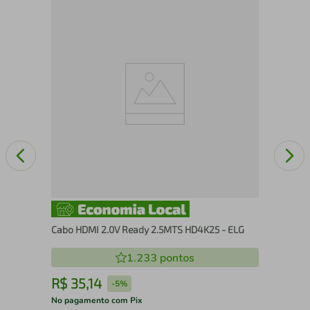
M
Cab
Mul
Cabo HDMI 2.0V Ready 2.5MTS HD4K25 - ELG
1.233
pontos
R$
35
,
14
R
-
5%
No pagamento com Pix
No 