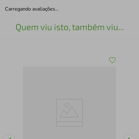
Carregando avaliações…
Quem viu isto, também viu...
Cab
Me