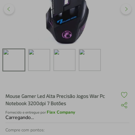
air fryer
4
º
iphone
5
º
Mouse Gamer Led Alta Precisão Jogos War Pc
Notebook 3200dpi 7 Botões
Flex Company
Fornecido e entregue por
Carregando…
Compre com pontos: