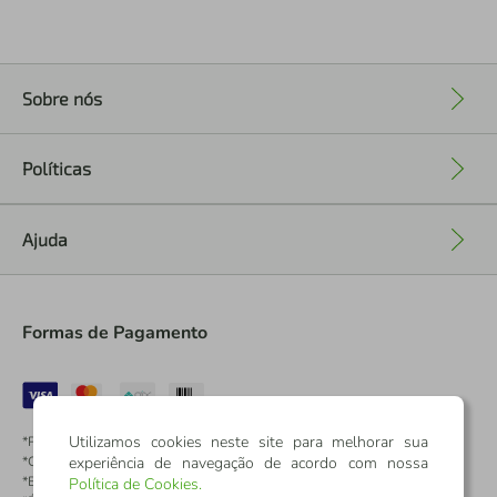
Sobre nós
+
Políticas
+
Ajuda
+
Formas de Pagamento
Utilizamos cookies neste site para melhorar sua
*Pontos dos Cartões Sicredi
experiência de navegação de acordo com nossa
*Cartões Sicredi
*Boleto exclusivo para associados PJ
Política de Cookies
.