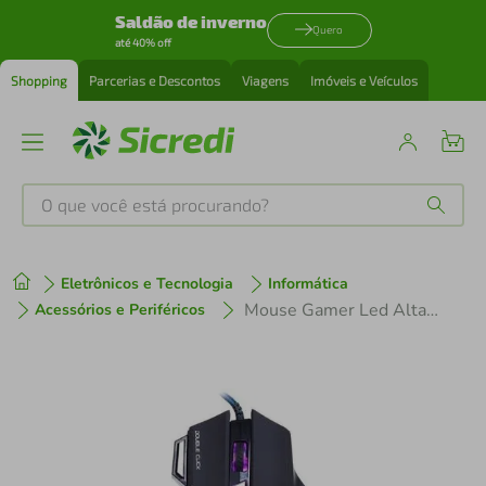
Saldão de inverno
Quero
até 40% off
Shopping
Parcerias e Descontos
Viagens
Imóveis e Veículos
O que você está procurando?
Produtos mais buscados
Eletrônicos e Tecnologia
Informática
tenis
1
º
Mouse Gamer Led Alta Precisão Jogos War Pc Notebook 3200dpi 7 Botões
Acessórios e Periféricos
cafeteira
2
º
perfume
3
º