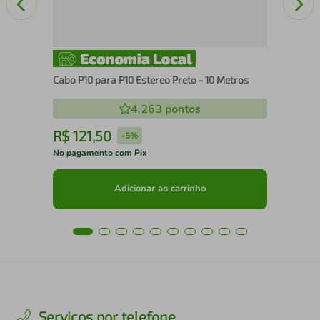
Cabo P10 para P10 Estereo Preto - 10 Metros
4.263
pontos
R$
121
,
50
R
-
5%
No pagamento com Pix
No 
Adicionar ao carrinho
Serviços por telefone