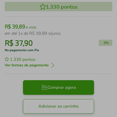
1.330
pontos
R$
39
,
89
à vista
em até
1
x de
R$
39
,
89
s/juros
R$
37
,
90
-
5%
No pagamento com Pix
1.330
pontos
Ver formas de pagamento
Comprar agora
Adicionar ao carrinho