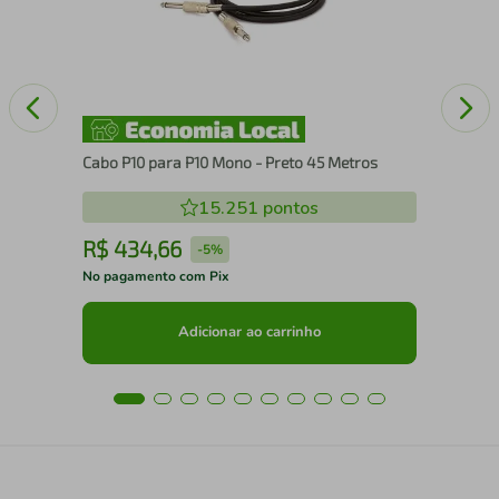
Cabo P10 para P10 Mono - Preto 45 Metros
15.251
pontos
R$
434
,
66
R
-
5%
No pagamento com Pix
No 
Adicionar ao carrinho