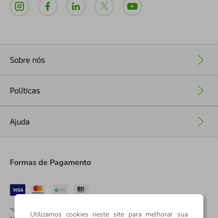
Sobre nós
+
Políticas
+
Ajuda
+
Formas de Pagamento
*Pontos dos Cartões Sicredi
Utilizamos cookies neste site para melhorar sua