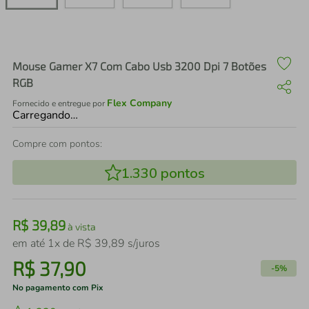
air fryer
4
º
iphone
5
º
Mouse Gamer X7 Com Cabo Usb 3200 Dpi 7 Botões
RGB
Flex Company
Fornecido e entregue por
Carregando…
Compre com pontos:
1.330
pontos
R$
39
,
89
à vista
em até
1
x de
R$
39
,
89
s/juros
R$
37
,
90
-
5%
No pagamento com Pix