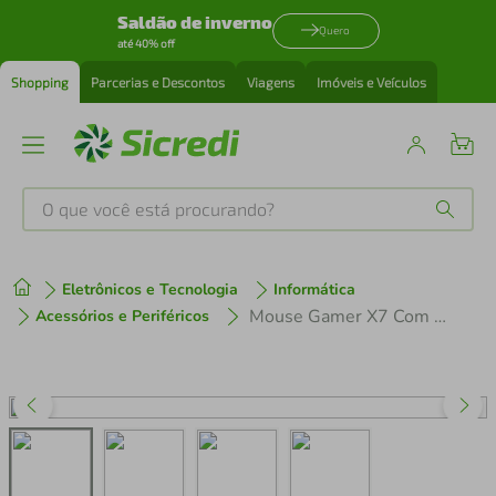
Saldão de inverno
Quero
até 40% off
Shopping
Parcerias e Descontos
Viagens
Imóveis e Veículos
O que você está procurando?
Produtos mais buscados
Eletrônicos e Tecnologia
Informática
tenis
1
º
Mouse Gamer X7 Com Cabo Usb 3200 Dpi 7 Botões RGB
Acessórios e Periféricos
cafeteira
2
º
perfume
3
º